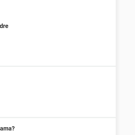
dre
mama?