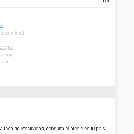
te
 sexualidad
d
ología
cología
ogía
tasa de efectividad, consulta el precio en tu país.