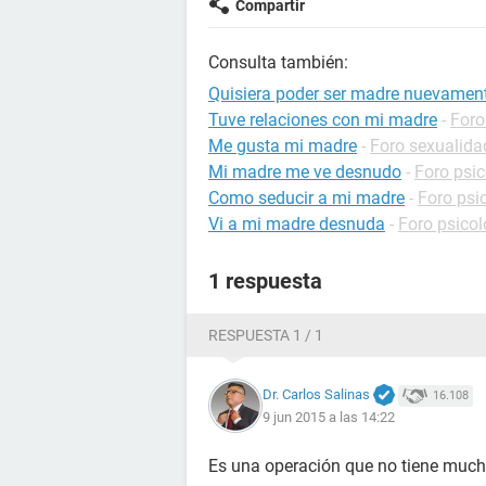
Compartir
Consulta también:
Quisiera poder ser madre nuevamen
Tuve relaciones con mi madre
-
Foro
Me gusta mi madre
-
Foro sexualida
Mi madre me ve desnudo
-
Foro psic
Como seducir a mi madre
-
Foro psi
Vi a mi madre desnuda
-
Foro psicol
1 respuesta
RESPUESTA 1 / 1
Dr. Carlos Salinas
16.108
9 jun 2015 a las 14:22
Es una operación que no tiene mucha 