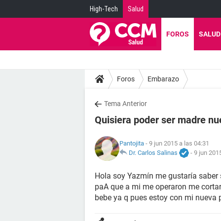
High-Tech
Salud
FOROS
SALUD
Foros
Embarazo
Tema Anterior
Quisiera poder ser madre n
Pantojita
- 9 jun 2015 a las 04:31
Dr. Carlos Salinas
-
9 jun 201
Hola soy Yazmín me gustaría saber s
paA que a mi me operaron me cortar
bebe ya q pues estoy con mi nueva 