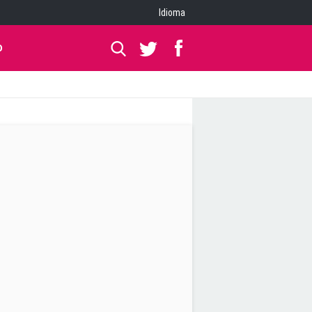
Idioma
O