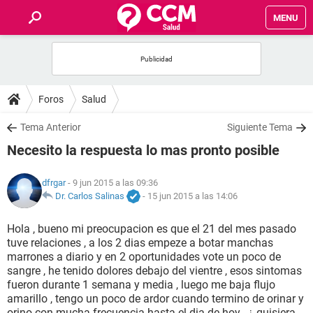
MENU
INICIO
FOROS
Foros
Salud
SALUD
Tema Anterior
Siguiente Tema
Necesito la respuesta lo mas pronto posible
FAMILIA
dfrgar
- 9 jun 2015 a las 09:36
NUTRICIÓN
Dr. Carlos Salinas
-
15 jun 2015 a las 14:06
Hola , bueno mi preocupacion es que el 21 del mes pasado
BIENESTAR
tuve relaciones , a los 2 dias empeze a botar manchas
marrones a diario y en 2 oportunidades vote un poco de
SEXUALIDAD
sangre , he tenido dolores debajo del vientre , esos sintomas
fueron durante 1 semana y media , luego me baja flujo
amarillo , tengo un poco de ardor cuando termino de orinar y
GLOSARIO
orino con mucha frecuencia hasta el dia de hoy , ¿ quisiera