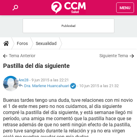
MENU
INICIO
FOROS
Foros
Sexualidad
SALUD
Tema Anterior
Siguiente Tema
Pastilla del día siguiente
FAMILIA
Are28
- 9 jun 2015 a las 22:21
NUTRICIÓN
Dra. Marlene Huancahuari
-
10 jun 2015 a las 21:32
Buenas tardes tengo una duda, tuve relaciones con mi novio
BIENESTAR
el 1 de este mes pero no nos cuidamos, al día siguiente
compré la.pastilla del día siguiente, y está semanae llegó mi
SEXUALIDAD
período, una amiga me comentó que la.pastilla hace que se
retrase además de que no senti ningún efecto de la.pastilla,
pero tuve sangrado durante la relación y ya no era virgen
GLOSARIO
ojalá me.puedan ayudar con mía dudas