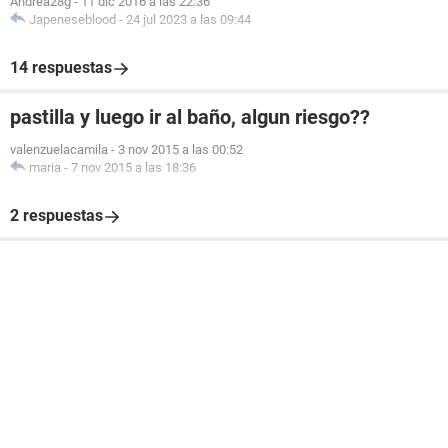
Andrea28g
-
11 dic 2016 a las 22:36
Japeneseblood
-
24 jul 2023 a las 09:44
14 respuestas
pastilla y luego ir al baño, algun riesgo??
valenzuelacamila
-
3 nov 2015 a las 00:52
maria
-
7 nov 2015 a las 18:36
2 respuestas