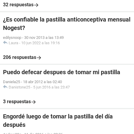
32 respuestas
¿Es confiable la pastilla anticonceptiva mensual
Nogest?
edilysnoop
-
30 nov 2013 a las 13:49
Laura
-
10 jun 2022 a las 19:16
206 respuestas
Puedo defecar despues de tomar mi pastilla
Daniela25
-
18 abr 2012 a las 02:40
Danistone25
-
5 jun 2016 a las 23:47
3 respuestas
Engordé luego de tomar la pastilla del día
después