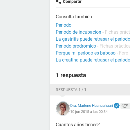
Compartir
Consulta también:
Periodo
Periodo de incubacion
-
Fichas práct
La gastritis puede retrasar el period
Periodo prodromico
-
Fichas práctic
Porque mi periodo es baboso
-
Foro 
La creatina puede retrasar el period
1 respuesta
RESPUESTA 1 / 1
Dra. Marlene Huancahuari
10 jun 2015 a las 00:34
Cuántos años tienes?