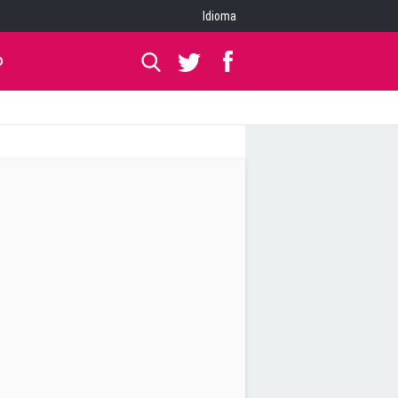
Idioma
O