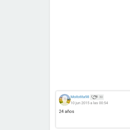
Moitotita98
30
10 jun 2015 a las 00:54
24 años