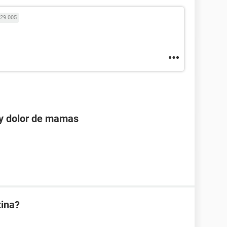
29.005
 y dolor de mamas
tina?