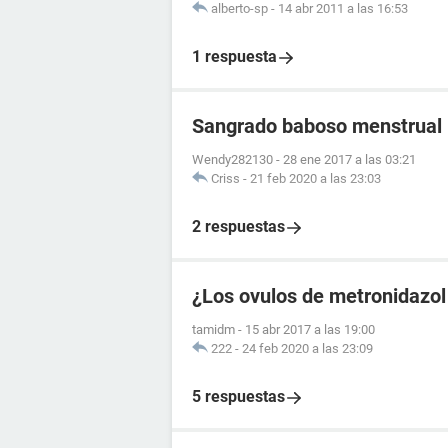
alberto-sp
-
14 abr 2011 a las 16:53
1 respuesta
Sangrado baboso menstrual
Wendy282130
-
28 ene 2017 a las 03:21
Criss
-
21 feb 2020 a las 23:03
2 respuestas
¿Los ovulos de metronidazol 
tamidm
-
15 abr 2017 a las 19:00
222
-
24 feb 2020 a las 23:09
5 respuestas