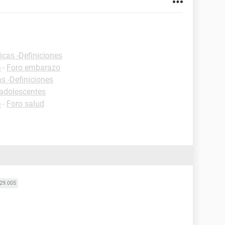
icas -Definiciones
o
-
Foro embarazo
as -Definiciones
adolescentes
o
-
Foro salud
29.005