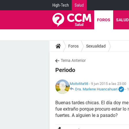
High-Tech
Salud
FOROS
SALUD
Foros
Sexualidad
Tema Anterior
Periodo
Moitotita98
- 9 jun 2015 a las 23:00
Dra. Marlene Huancahuari
-
1
Buenas tardes chicas. El día doy me
fue extraño porque procuro estar lo
fuertes. A alguien le a pasado?