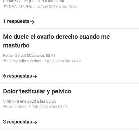
Rosa8517
-
27 jun 2019 a las 02:54
DRA. MARNET
-
27 jun 2019 a las 12:27
1 respuesta
Me duele el ovario derecho cuando me
masturbo
Keira
-
23 oct 2020 a las 08:41
Theycallmedarlinx
-
7 jul 2023 a las 14:49
6 respuestas
Dolor testicular y pelvico
Vmtm
-
8 ene 2023 a las 00:25
eduardolx
-
9 feb 2023 a las 01:06
3 respuestas