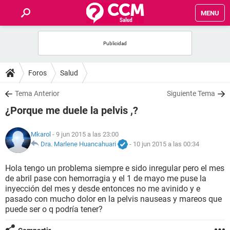
MENU
INICIO
FOROS
Foros
Salud
SALUD
Tema Anterior
Siguiente Tema
¿Porque me duele la pelvis ,?
FAMILIA
Mkarol
- 9 jun 2015 a las 23:00
NUTRICIÓN
Dra. Marlene Huancahuari
-
10 jun 2015 a las 00:34
Hola tengo un problema siempre e sido inregular pero el mes
BIENESTAR
de abril pase con hemorragia y el 1 de mayo me puse la
inyección del mes y desde entonces no me avinido y e
SEXUALIDAD
pasado con mucho dolor en la pelvis nauseas y mareos que
puede ser o q podría tener?
GLOSARIO