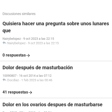
Discusiones similares
Quisiera hacer una pregunta sobre unos lunares
que
Nairybelopez
-
9 oct 2023 a las 22:15
Nairybelopez
-
9 oct 2023 a las 22:15
0 respuestas
Dolor después de masturbación
10090807
-
16 oct 2014 a las 07:12
Docdiaz
-
1 feb 2023 a las 00:46
41 respuestas
Dolor en los ovarios despues de masturbarse