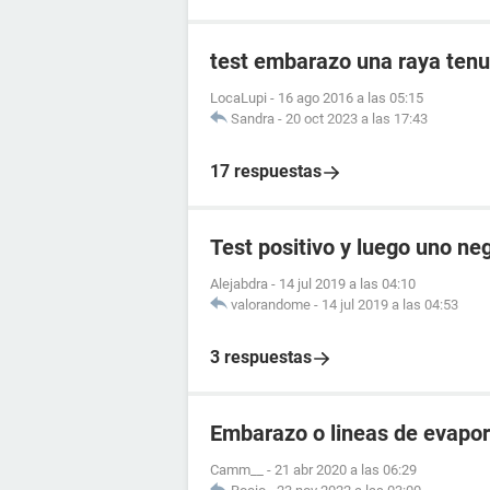
test embarazo una raya tenu
LocaLupi
-
16 ago 2016 a las 05:15
Sandra
-
20 oct 2023 a las 17:43
17 respuestas
Test positivo y luego uno ne
Alejabdra
-
14 jul 2019 a las 04:10
valorandome
-
14 jul 2019 a las 04:53
3 respuestas
Embarazo o lineas de evapo
Camm__
-
21 abr 2020 a las 06:29