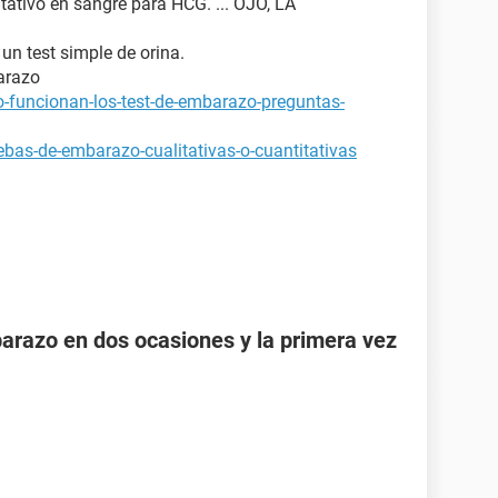
tativo en sangre para HCG. ... OJO, LA
 un test simple de orina.
arazo
-funcionan-los-test-de-embarazo-preguntas-
bas-de-embarazo-cualitativas-o-cuantitativas
razo en dos ocasiones y la primera vez