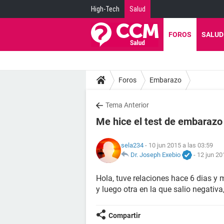
High-Tech
Salud
FOROS
SALUD
Foros
Embarazo
Tema Anterior
Me hice el test de embarazo
sela234
- 10 jun 2015 a las 03:59
Dr. Joseph Exebio
-
12 jun 20
Hola, tuve relaciones hace 6 dias y
y luego otra en la que salio negativ
Compartir