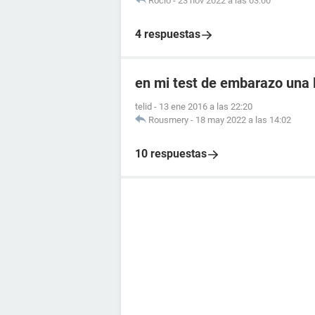
Rocio
-
23 nov 2022 a las 03:00
4 respuestas
en mi test de embarazo una l
telid
-
13 ene 2016 a las 22:20
Rousmery
-
18 may 2022 a las 14:02
10 respuestas