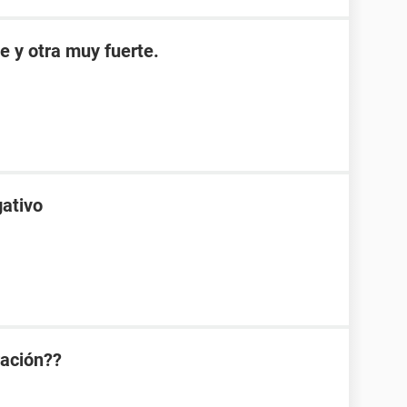
e y otra muy fuerte.
gativo
ración??