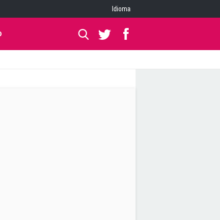
Idioma
O