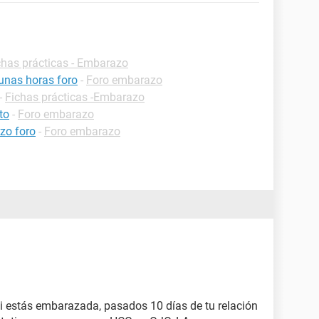
chas prácticas - Embarazo
unas horas foro
-
Foro embarazo
-
Fichas prácticas -Embarazo
to
-
Foro embarazo
azo foro
-
Foro embarazo
si estás embarazada, pasados 10 días de tu relación