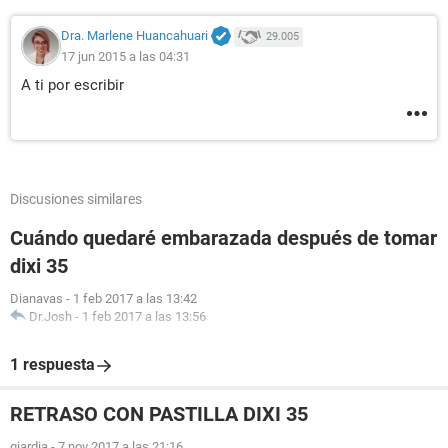
Dra. Marlene Huancahuari
29.005
17 jun 2015 a las 04:31
A ti por escribir
Discusiones similares
Cuándo quedaré embarazada después de tomar
dixi 35
Dianavas
-
1 feb 2017 a las 13:42
Dr.Josh
-
1 feb 2017 a las 13:56
1 respuesta
RETRASO CON PASTILLA DIXI 35
giardia
-
7 nov 2017 a las 21:16