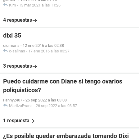
Kim
-
13 mar 2021 a las 11:26
4 respuestas
dixi 35
diurmaris
-
12 ene 2016 a las 02:38
c-salinas
-
17 ene 2016 a las 03:27
3 respuestas
Puedo cuidarme con Diane si tengo ovarios
poliquisticos?
Fanny2407
-
26 sep 2022 a las 03:08
MaritzaEvans
-
26 sep 2022 a las 03:57
1 respuesta
¿Es posible quedar embarazada tomando Dixi