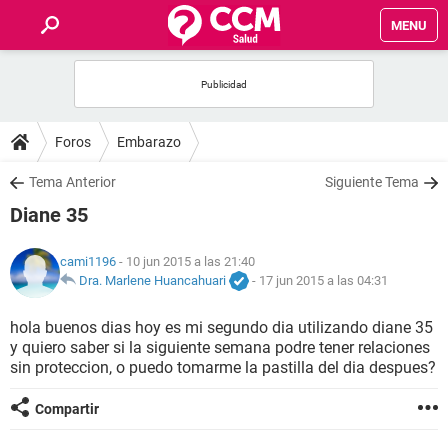
MENU
INICIO
FOROS
Foros
Embarazo
SALUD
Tema Anterior
Siguiente Tema
Diane 35
FAMILIA
cami1196
- 10 jun 2015 a las 21:40
NUTRICIÓN
Dra. Marlene Huancahuari
-
17 jun 2015 a las 04:31
hola buenos dias hoy es mi segundo dia utilizando diane 35
BIENESTAR
y quiero saber si la siguiente semana podre tener relaciones
sin proteccion, o puedo tomarme la pastilla del dia despues?
SEXUALIDAD
Compartir
GLOSARIO