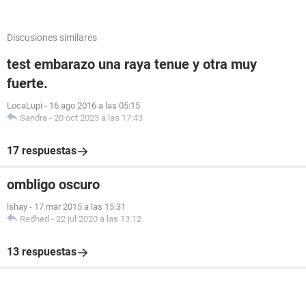
Discusiones similares
test embarazo una raya tenue y otra muy
fuerte.
LocaLupi
-
16 ago 2016 a las 05:15
Sandra
-
20 oct 2023 a las 17:43
17 respuestas
ombligo oscuro
lshay
-
17 mar 2015 a las 15:31
Redhed
-
22 jul 2020 a las 13:12
13 respuestas