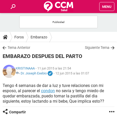
MENU
INICIO
FOROS
Foros
Embarazo
SALUD
Tema Anterior
Siguiente Tema
EMBARAZO DESPUES DEL PARTO
FAMILIA
KRISTINAAA
- 11 jun 2015 a las 21:54
NUTRICIÓN
Dr. Joseph Exebio
-
12 jun 2015 a las 01:07
Tengo 4 semanas de dar a luz y tuve relaciones con mi
BIENESTAR
esposo, al parecer el
condon
no sevia y tengo miedo de
quedar embarazada, puedo tomar la pastilla del dia
SEXUALIDAD
siguiente, estoy lactando a mi bebe, Que implica esto??
Compartir
GLOSARIO