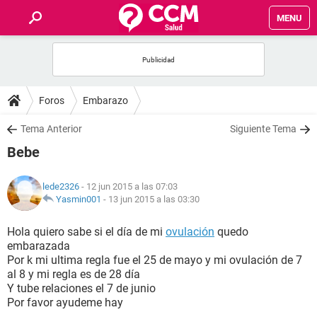
MENU
INICIO
FOROS
Foros
Embarazo
SALUD
Tema Anterior
Siguiente Tema
Bebe
FAMILIA
lede2326
- 12 jun 2015 a las 07:03
NUTRICIÓN
Yasmin001
-
13 jun 2015 a las 03:30
Hola quiero sabe si el día de mi
ovulación
quedo
BIENESTAR
embarazada
Por k mi ultima regla fue el 25 de mayo y mi ovulación de 7
SEXUALIDAD
al 8 y mi regla es de 28 día
Y tube relaciones el 7 de junio
Por favor ayudeme hay
GLOSARIO