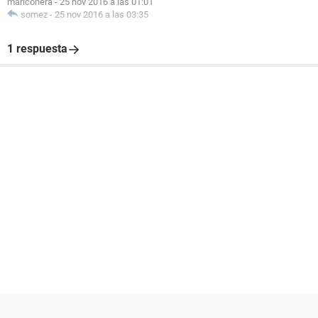
mariconera
-
25 nov 2016 a las 01:01
somez
-
25 nov 2016 a las 03:35
1 respuesta