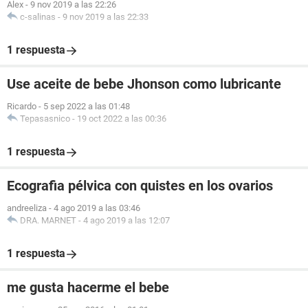
Alex
-
9 nov 2019 a las 22:26
c-salinas
-
9 nov 2019 a las 22:33
1 respuesta
Use aceite de bebe Jhonson como lubricante
Ricardo
-
5 sep 2022 a las 01:48
Tepasasnico
-
19 oct 2022 a las 00:36
1 respuesta
Ecografia pélvica con quistes en los ovarios
andreeliza
-
4 ago 2019 a las 03:46
DRA. MARNET
-
4 ago 2019 a las 12:07
1 respuesta
me gusta hacerme el bebe