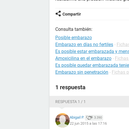
Compartir
Consulta también:
Posible embarazo
Embarazo en días no fertiles
-
Ficha
Es posible estar embarazada y mens
Amoxicilina en el embarazo
-
Fichas
Es posible quedar embarazada tenie
Embarazo sin penetración
-
Fichas 
1 respuesta
RESPUESTA 1 / 1
Abigail P.
3.390
22 jun 2015 a las 17:16