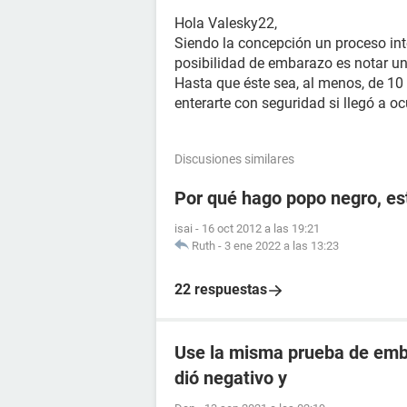
Hola Valesky22,
Siendo la concepción un proceso inte
posibilidad de embarazo es notar un
Hasta que éste sea, al menos, de 10
enterarte con seguridad si llegó a ocu
Discusiones similares
Por qué hago popo negro, e
isai
-
16 oct 2012 a las 19:21
Ruth
-
3 ene 2022 a las 13:23
22 respuestas
Use la misma prueba de emba
dió negativo y