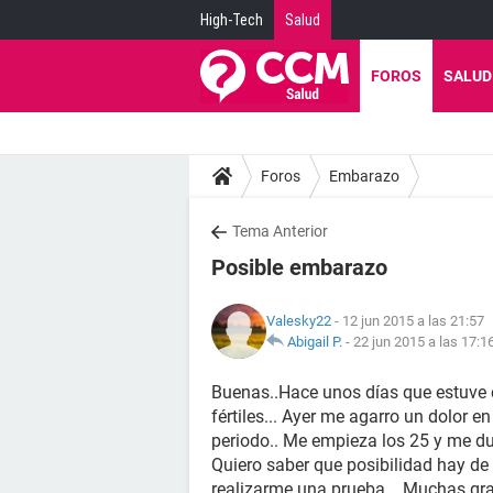
High-Tech
Salud
FOROS
SALUD
Foros
Embarazo
Tema Anterior
Posible embarazo
Valesky22
- 12 jun 2015 a las 21:57
Abigail P.
-
22 jun 2015 a las 17:1
Buenas..Hace unos días que estuve 
fértiles... Ayer me agarro un dolor 
periodo.. Me empieza los 25 y me dur
Quiero saber que posibilidad hay d
realizarme una prueba... Muchas gra