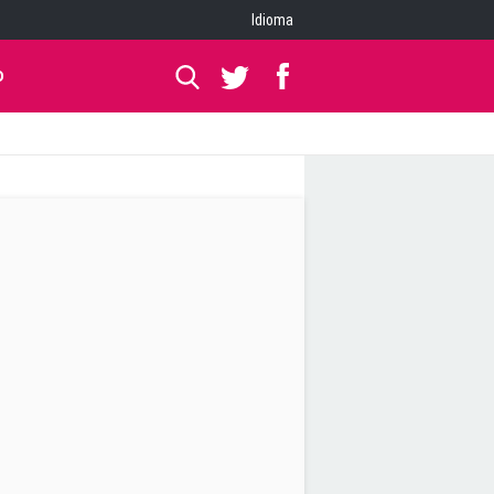
Idioma
O