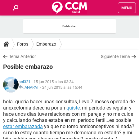
MENU
INICIO
FOROS
Foros
Embarazo
SALUD
Tema Anterior
Siguiente Tema
Posible embarazo
FAMILIA
sol321
- 15 jun 2015 a las 03:34
NUTRICIÓN
ANAPAT
-
24 jun 2015 a las 15:44
hola..queria hacer unas consultas, llevo 7 meses operada de
BIENESTAR
anexectomia derecha por un
quiste
, mi periodo es regular y
hace unos dias tuve relaciones con mi pareja y no me cuide
SEXUALIDAD
y calculando fechas estaba en mi periodo fertil...es posible
estar embarazada
ya que no tomo anticonceptivos ni nada?
si no lo estoy cuanto tiempo me demoraria en estarlo? y mi
GLOSARIO
hijo saldria con alguna enfermedad? quedo atenta :)