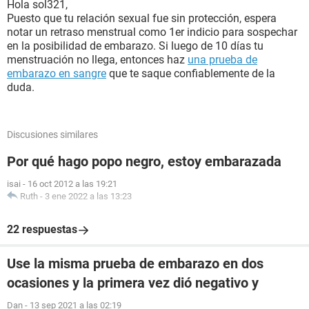
Hola sol321,
Puesto que tu relación sexual fue sin protección, espera
notar un retraso menstrual como 1er indicio para sospechar
en la posibilidad de embarazo. Si luego de 10 días tu
menstruación no llega, entonces haz
una prueba de
embarazo en sangre
que te saque confiablemente de la
duda.
Discusiones similares
Por qué hago popo negro, estoy embarazada
isai
-
16 oct 2012 a las 19:21
Ruth
-
3 ene 2022 a las 13:23
22 respuestas
Use la misma prueba de embarazo en dos
ocasiones y la primera vez dió negativo y
Dan
-
13 sep 2021 a las 02:19