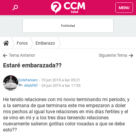
MENU
INICIO
FOROS
Foros
Embarazo
SALUD
Tema Anterior
Siguiente Tema
Estaré embarazada??
FAMILIA
Estefaniarc
- 15 jun 2015 a las 05:21
NUTRICIÓN
ANAPAT
-
24 jun 2015 a las 17:55
He tenido relaciones con mi novio terminando mi periodo, y
BIENESTAR
a la semana de que terminara este me empezaron a doler
mis pechos al igual tuve relaciones en mis días fertiles y el
SEXUALIDAD
se vino en mi y a los tres dias teniendo relaciones
nuevamente salieron gotitas color rosadas a que se debe
esto??
GLOSARIO