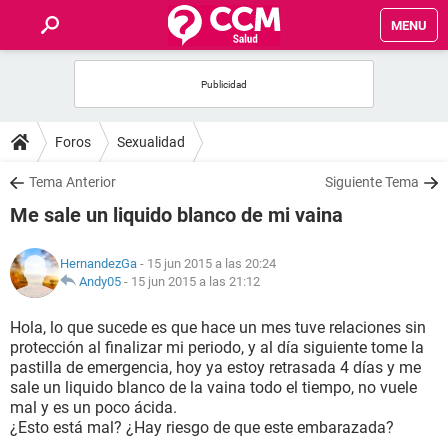
MENU
INICIO
FOROS
Foros
Sexualidad
SALUD
Tema Anterior
Siguiente Tema
Me sale un liquido blanco de mi vaina
FAMILIA
HernandezGa
- 15 jun 2015 a las 20:24
NUTRICIÓN
Andy05
-
15 jun 2015 a las 21:12
Hola, lo que sucede es que hace un mes tuve relaciones sin
BIENESTAR
protección al finalizar mi periodo, y al día siguiente tome la
pastilla de emergencia, hoy ya estoy retrasada 4 días y me
SEXUALIDAD
sale un liquido blanco de la vaina todo el tiempo, no vuele
mal y es un poco ácida.
¿Esto está mal? ¿Hay riesgo de que este embarazada?
GLOSARIO