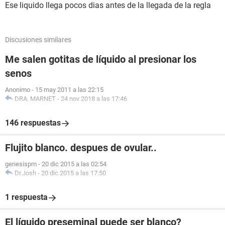
Ese liquido llega pocos dias antes de la llegada de la regla
Discusiones similares
Me salen gotitas de líquido al presionar los
senos
Anonimo
-
15 may 2011 a las 22:15
DRA. MARNET
-
24 nov 2018 a las 17:46
146 respuestas
Flujito blanco. despues de ovular..
genesispm
-
20 dic 2015 a las 02:54
Dr.Josh
-
20 dic 2015 a las 17:50
1 respuesta
El líquido preseminal puede ser blanco?