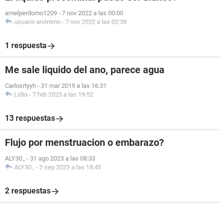
amelperdomo1209
-
7 nov 2022 a las 00:00
usuario anónimo
-
7 nov 2022 a las 02:38
1 respuesta
Me sale liquido del ano, parece agua
Carlosrtyyh
-
31 mar 2019 a las 16:31
Lidia
-
7 feb 2023 a las 19:52
13 respuestas
Flujo por menstruacion o embarazo?
ALY30_
-
31 ago 2023 a las 08:33
ALY30_
-
2 sep 2023 a las 18:45
2 respuestas