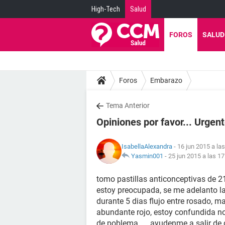
High-Tech
Salud
FOROS
SALUD
Foros
Embarazo
Tema Anterior
Opiniones por favor... Urgen
IsabellaAlexandra
- 16 jun 2015 a la
Yasmin001
-
25 jun 2015 a las 17
tomo pastillas anticonceptivas de 21
estoy preocupada, se me adelanto l
durante 5 dias flujo entre rosado, m
abundante rojo, estoy confundida no
de poblema .... ayudenme a salir de 