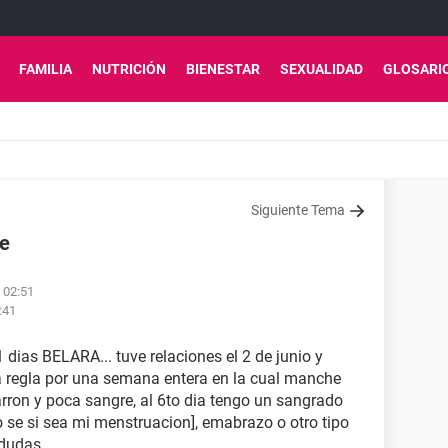
FAMILIA
NUTRICIÓN
BIENESTAR
SEXUALIDAD
GLOSARI
Siguiente Tema
te
s 02:51
:41
 dias BELARA... tuve relaciones el 2 de junio y
a regla por una semana entera en la cual manche
arron y poca sangre, al 6to dia tengo un sangrado
 se si sea mi menstruacion], emabrazo o otro tipo
dudas..