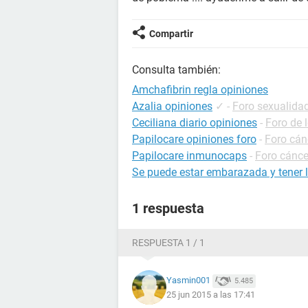
Compartir
Consulta también:
Amchafibrin regla opiniones
Azalia opiniones
✓
-
Foro sexualida
Ceciliana diario opiniones
-
Foro de 
Papilocare opiniones foro
-
Foro cán
Papilocare inmunocaps
-
Foro cánce
Se puede estar embarazada y tener l
1 respuesta
RESPUESTA 1 / 1
Yasmin001
5.485
25 jun 2015 a las 17:41