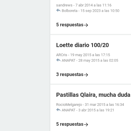
sandrews
-
7 abr 2014 a las 11:16
Bolboreta
-
15 sep 2023 a las 10:50
5 respuestas
Loette diario 100/20
ARCris
-
19 may 2015 a las 17:15
ANAPAT
-
28 may 2015 a las 02:05
3 respuestas
Pastillas Qlaira, mucha duda
RocioMelgarejo
-
31 mar 2015 a las 16:34
ANAPAT
-
3 abr 2015 a las 19:21
5 respuestas