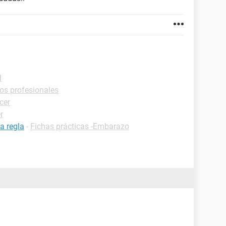
d
los profesionales
cer
r
a regla
-
Fichas prácticas -Embarazo