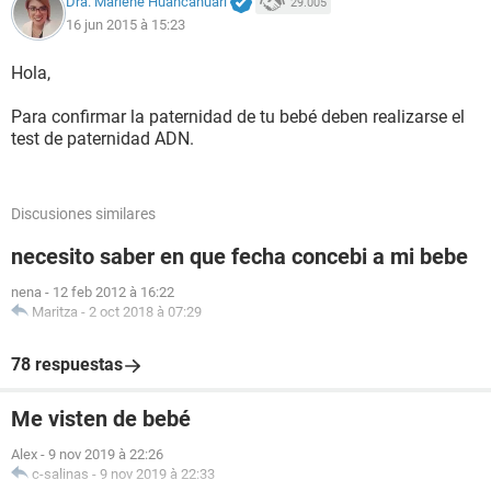
Dra. Marlene Huancahuari
29.005
16 jun 2015 à 15:23
Hola,
Para confirmar la paternidad de tu bebé deben realizarse el
test de paternidad ADN.
Discusiones similares
necesito saber en que fecha concebi a mi bebe
nena
-
12 feb 2012 à 16:22
Maritza
-
2 oct 2018 à 07:29
78 respuestas
Me visten de bebé
Alex
-
9 nov 2019 à 22:26
c-salinas
-
9 nov 2019 à 22:33