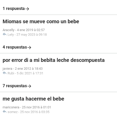
1 respuesta
Miomas se mueve como un bebe
Aracelly
-
4 ene 2019 à 02:57
Lety
-
27 may 2023 à 09:18
4 respuestas
por error di a mi bebita leche descompuesta
javiera
-
2 ene 2012 à 18:43
Rubi
-
5 dic 2021 à 17:31
7 respuestas
me gusta hacerme el bebe
mariconera
-
25 nov 2016 à 01:01
somez
-
25 nov 2016 à 03:35