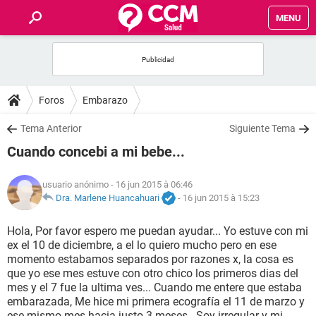
MENU
INICIO
FORUMS
Foros
Embarazo
SALUD
Tema Anterior
Siguiente Tema
Cuando concebi a mi bebe...
FAMILIA
usuario anónimo
- 16 jun 2015 à 06:46
NUTRICIÓN
Dra. Marlene Huancahuari
-
16 jun 2015 à 15:23
Hola, Por favor espero me puedan ayudar... Yo estuve con mi
BIENESTAR
ex el 10 de diciembre, a el lo quiero mucho pero en ese
momento estabamos separados por razones x, la cosa es
SEXUALIDAD
que yo ese mes estuve con otro chico los primeros dias del
mes y el 7 fue la ultima ves... Cuando me entere que estaba
embarazada, Me hice mi primera ecografía el 11 de marzo y
GLOSARIO
ese mismo mes hacia justo 3 meses...Soy irregular y mi