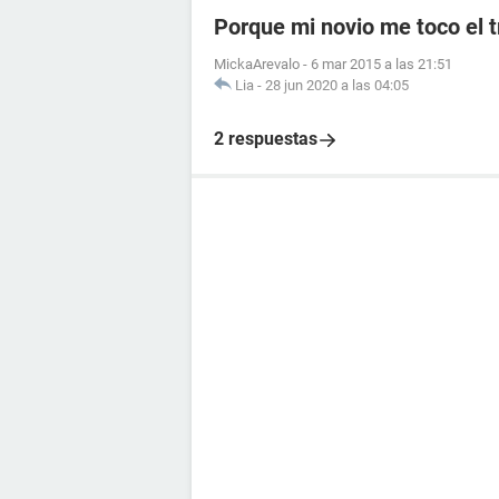
Porque mi novio me toco el t
MickaArevalo
-
6 mar 2015 a las 21:51
Lia
-
28 jun 2020 a las 04:05
2 respuestas