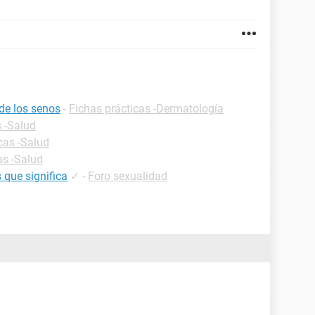
de los senos
-
Fichas prácticas -Dermatología
s -Salud
cas -Salud
as -Salud
 que significa
✓
-
Foro sexualidad