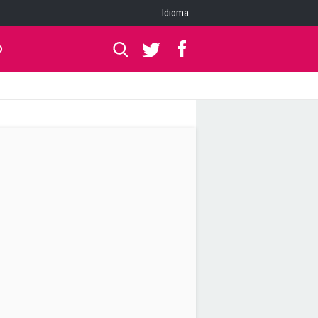
Idioma
O