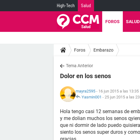
High-Tech
Salud
FOROS
SALUD
Foros
Embarazo
Tema Anterior
Dolor en los senos
mayra2595
- 16 jun 2015 a las 13:35
Yasmin001
-
25 jun 2015 a las 23
Hola tengo casi 12 semanas de emba
y me dolian muchos los senos qyier
que ni dormir de lado puedo quisier
siento los senos super duros y como
gracias