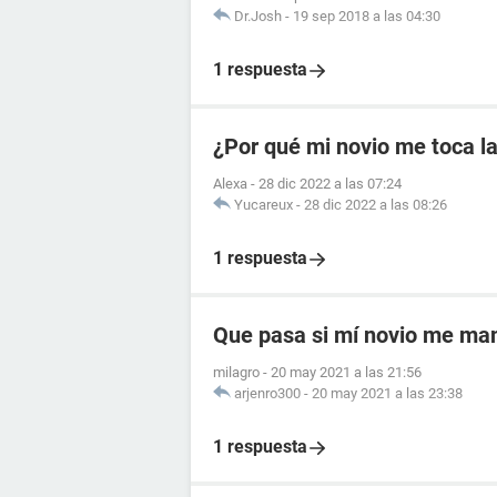
Dr.Josh
-
19 sep 2018 a las 04:30
1 respuesta
¿Por qué mi novio me toca la
Alexa
-
28 dic 2022 a las 07:24
Yucareux
-
28 dic 2022 a las 08:26
1 respuesta
Que pasa si mí novio me ma
milagro
-
20 may 2021 a las 21:56
arjenro300
-
20 may 2021 a las 23:38
1 respuesta