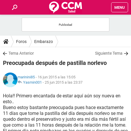
MENU
INICIO
FOROS
Foros
Embarazo
SALUD
Tema Anterior
Siguiente Tema
Preocupada después de pastilla norlevo
FAMILIA
marinini85
- 16 jun 2015 a las 15:05
NUTRICIÓN
Yasmin001
-
25 jun 2015 a las 23:37
Hola!! Primero encantada de estar aquí aún soy nueva en
BIENESTAR
esto..
Bueno estoy bastante preocupada pues hace exactamente
SEXUALIDAD
11 días que tome la pastilla del día después norlevo se me
quedo dentro el preservativo y justo era mi día más fértil así
que como a las 11 horas después de la relación me la tome.
GLOSARIO
El primer día note pinchazos en los ovarios y después de eso