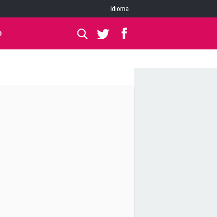
Idioma
O