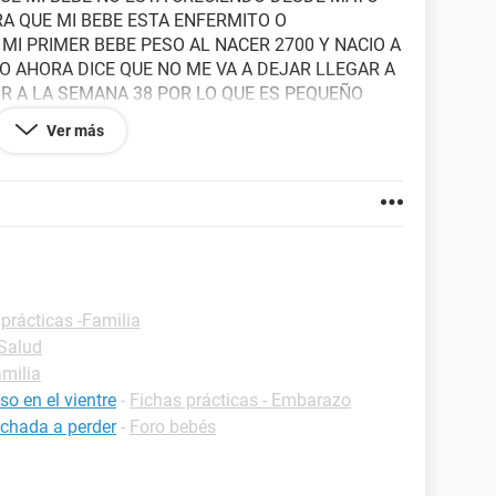
A QUE MI BEBE ESTA ENFERMITO O
MI PRIMER BEBE PESO AL NACER 2700 Y NACIO A
O AHORA DICE QUE NO ME VA A DEJAR LLEGAR A
IR A LA SEMANA 38 POR LO QUE ES PEQUEÑO
GRAFIAS DICE QUE EL BEBE ESTA SANO PERO ES
Ver más
QUILISA Y OTRO ME PONE NERVIOSA QUE
 CRESCA MAS
prácticas -Familia
-Salud
amilia
o en el vientre
-
Fichas prácticas - Embarazo
chada a perder
-
Foro bebés