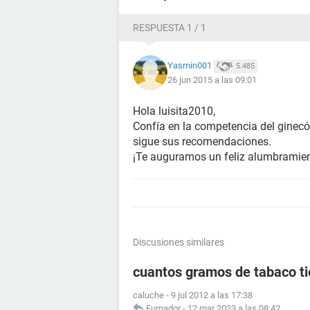
RESPUESTA 1 / 1
Yasmin001
5.485
26 jun 2015 a las 09:01
Hola luisita2010,
Confía en la competencia del ginecó
sigue sus recomendaciones.
¡Te auguramos un feliz alumbramien
Discusiones similares
cuantos gramos de tabaco tie
caluche
-
9 jul 2012 a las 17:38
Fumador
-
12 mar 2023 a las 08:42