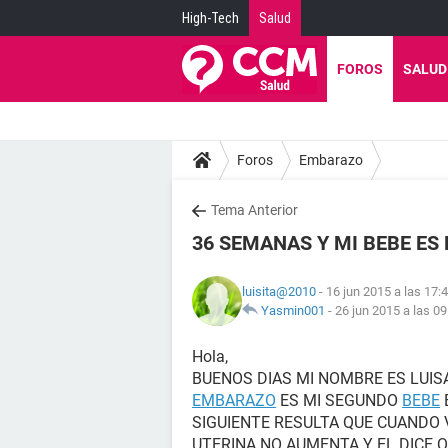
High-Tech
Salud
FOROS
SALUD
Foros
Embarazo
Tema Anterior
36 SEMANAS Y MI BEBE ES
luisita@2010
- 16 jun 2015 a las 17:
Yasmin001
-
26 jun 2015 a las 09
Hola,
BUENOS DIAS MI NOMBRE ES LUI
EMBARAZO
ES MI SEGUNDO
BEBE
SIGUIENTE RESULTA QUE CUANDO 
UTERINA NO AUMENTA Y EL DICE 