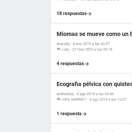
18 respuestas
Miomas se mueve como un 
Aracelly
-
4 ene 2019 a las 02:57
Lety
-
27 may 2023 a las 09:18
4 respuestas
Ecografia pélvica con quistes
andreeliza
-
4 ago 2019 a las 03:46
DRA. MARNET
-
4 ago 2019 a las 12:07
1 respuesta