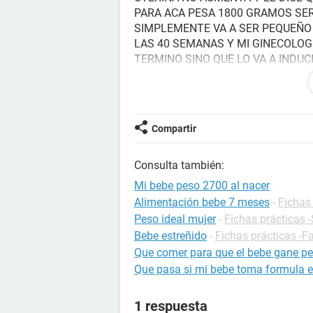
PARA ACA PESA 1800 GRAMOS SER
SIMPLEMENTE VA A SER PEQUEÑO 
LAS 40 SEMANAS Y MI GINECOLOG
TERMINO SINO QUE LO VA A INDUC
EL DOCTOR QUE ME HACE LAS ECO
PEQUEÑO ENTONCES UNO ME TRAN
PUEDO HACER PARA QUE MI BEBE
Compartir
GRACIAS
Consulta también:
Mi bebe peso 2700 al nacer
Alimentación bebe 7 meses
-
Fichas 
Peso ideal mujer
-
Fichas prácticas 
Bebe estreñido
-
Fichas prácticas -F
Que comer para que el bebe gane pes
Que pasa si mi bebe toma formula e
1 respuesta