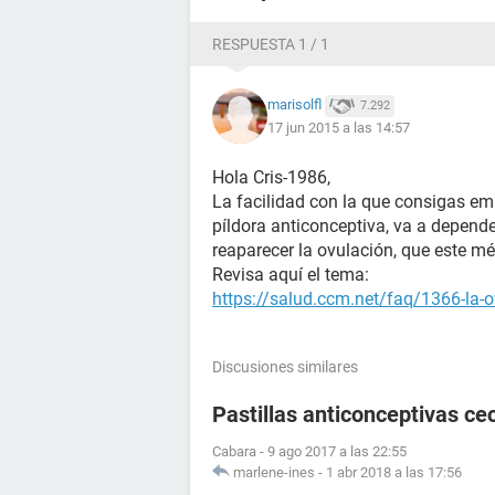
puede ocurrir a veces inmediatamente.
que habrá pasado en mi cuerpo
RESPUESTA 1 / 1
Gracias por leerlo y por contestarme
marisolfl
7.292
Besos
17 jun 2015 a las 14:57
Hola Cris-1986,
La facilidad con la que consigas emb
píldora anticonceptiva, va a depend
reaparecer la ovulación, que este m
Revisa aquí el tema:
https://salud.ccm.net/faq/1366-la-o
Discusiones similares
Pastillas anticonceptivas cec
Cabara
-
9 ago 2017 a las 22:55
marlene-ines
-
1 abr 2018 a las 17:56