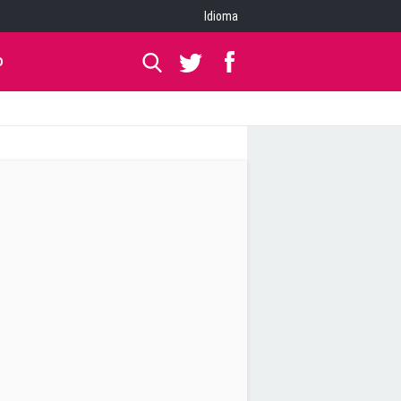
Idioma
O