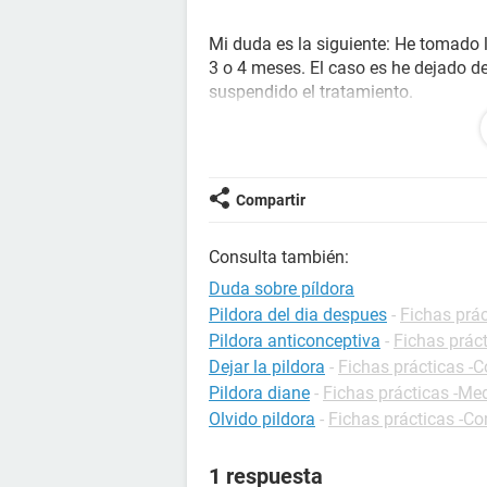
Mi duda es la siguiente: He tomado 
3 o 4 meses. El caso es he dejado 
suspendido el tratamiento.
Durante la
semana de descanso
, se
que si olvidas comprimidos en la pr
embarazo
por las relaciones sexuale
Compartir
tenido en el descanso (Porque el
es
Consulta también:
Bien Yo he tenido relaciones durante
cuando acabé los placebos, no empec
Duda sobre píldora
píldora.
Pildora del dia despues
-
Fichas prá
Pildora anticonceptiva
-
Fichas prác
¿Cuantos días después de tomar el 
Dejar la pildora
-
Fichas prácticas -
¿Creeis que hay posibilidad de hab
Pildora diane
-
Fichas prácticas -M
estuviese, en realidad me gustaría..
Olvido pildora
-
Fichas prácticas -Co
retraso.
1 respuesta
Lo dicho ¿Cuando se ovula desde la 