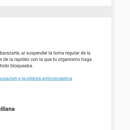
 Al ser un ciclo artificial, no tengo manera de ver
!
arazarte, al suspender la toma regular de la
er de la rapidez con la que tu organismo haga
étodo bloqueaba.
vulacion-y-la-pildora-anticonceptiva
iliana