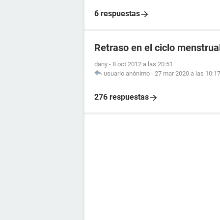
6 respuestas
Retraso en el ciclo menstrual
dany
-
8 oct 2012 a las 20:51
usuario anónimo
-
27 mar 2020 a las 10:1
276 respuestas