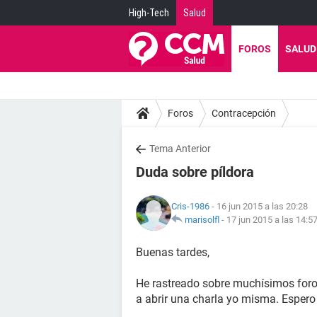
High-Tech
Salud
FOROS
SALUD
Foros
Contracepción
Tema Anterior
Duda sobre píldora
Cris-1986
- 16 jun 2015 a las 20:28
marisolfl
-
17 jun 2015 a las 14:5
Buenas tardes,
He rastreado sobre muchísimos foros
a abrir una charla yo misma. Espero