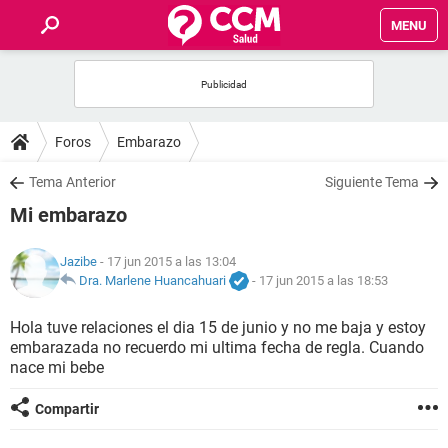
MENU
INICIO
FOROS
Foros
Embarazo
SALUD
Tema Anterior
Siguiente Tema
Mi embarazo
FAMILIA
Jazibe
- 17 jun 2015 a las 13:04
NUTRICIÓN
Dra. Marlene Huancahuari
-
17 jun 2015 a las 18:53
Hola tuve relaciones el dia 15 de junio y no me baja y estoy
BIENESTAR
embarazada no recuerdo mi ultima fecha de regla. Cuando
nace mi bebe
SEXUALIDAD
Compartir
GLOSARIO