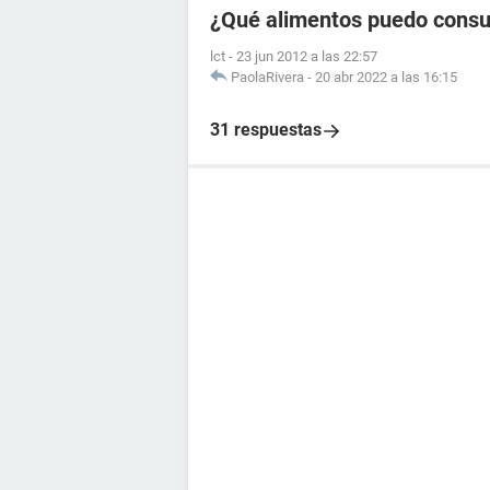
¿Qué alimentos puedo consum
lct
-
23 jun 2012 a las 22:57
PaolaRivera
-
20 abr 2022 a las 16:15
31 respuestas