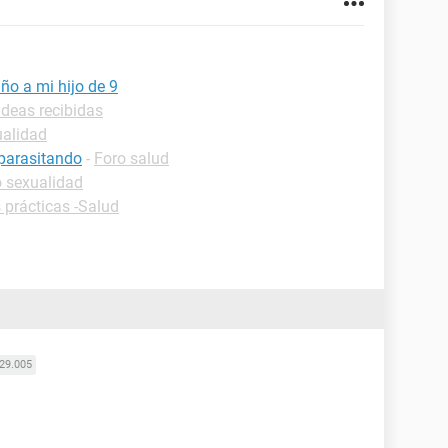
año a mi hijo de 9
Ideas recibidas
ualidad
parasitando
-
Foro salud
o sexualidad
 prácticas -Salud
29.005