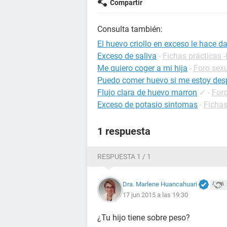
Compartir
Consulta también:
El huevo criollo en exceso le hace d
Exceso de saliva
-
Fichas prácticas -
Me quiero coger a mi hija
-
Foro sex
Puedo comer huevo si me estoy des
Flujo clara de huevo marron
✓
-
For
Exceso de potasio sintomas
-
Fichas
1 respuesta
RESPUESTA 1 / 1
Dra. Marlene Huancahuari
17 jun 2015 a las 19:30
¿Tu hijo tiene sobre peso?