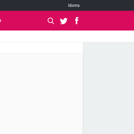
Idioma
O