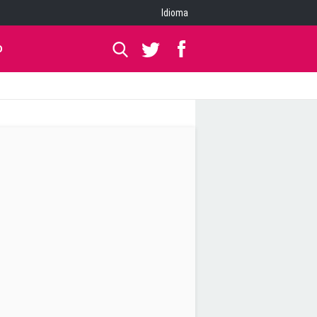
Idioma
O