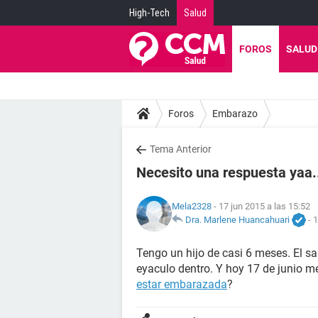
High-Tech
Salud
FOROS
SALUD
Foros
Embarazo
Tema Anterior
Necesito una respuesta yaa..
Mela2328
- 17 jun 2015 a las 15:52
Dra. Marlene Huancahuari
-
1
Tengo un hijo de casi 6 meses. El s
eyaculo dentro. Y hoy 17 de junio me
estar embarazada
?