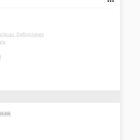
cticas -Definiciones
gía
d
29.005