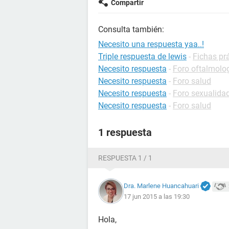
Compartir
Consulta también:
Necesito una respuesta yaa..!
Triple respuesta de lewis
-
Fichas prá
Necesito respuesta
-
Foro oftalmolo
Necesito respuesta
-
Foro salud
Necesito respuesta
-
Foro sexualida
Necesito respuesta
-
Foro salud
1 respuesta
RESPUESTA 1 / 1
Dra. Marlene Huancahuari
17 jun 2015 a las 19:30
Hola,