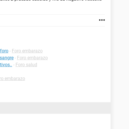
foro
-
Foro embarazo
 sangre
-
Foro embarazo
tivos..
-
Foro salud
ro embarazo