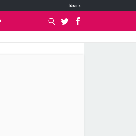
Idioma
O