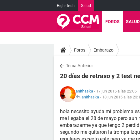
High-Tech
Salud
FOROS
SALUD
Foros
Embarazo
Tema Anterior
20 días de retraso y 2 test n
anithaska
- 17 jun 2015 a las 22:05
anithaska
-
18 jun 2015 a las 23:
hola necesito ayuda mi problema es 
me llegaba el 28 de mayo pero aun n
embarazarme ya que tengo 2 perdida
segundo me quitaron la trompa izqu
regulares excepto este pero ya me r