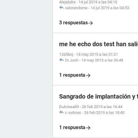
Alejabdra
-
14 jul 2019 a las 04:10
valorandome
-
14 jul 2019 a las 04:53
3 respuestas
me he echo dos test han sali
1265bnj
-
14 may 2015 a las 01:21
Dr.Josh
-
14 may 2015 a las 06:48
1 respuesta
Sangrado de implantación y 
Dulcinea89
-
26 feb 2019 a las 16:44
c-salinas
-
26 feb 2019 a las 18:40
1 respuesta