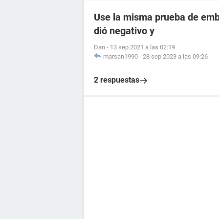
Use la misma prueba de emba
dió negativo y
Dan
-
13 sep 2021 a las 02:19
marsan1990
-
28 sep 2023 a las 09:26
2 respuestas