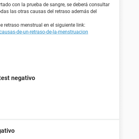
rtado con la prueba de sangre, se deberá consultar
odas las otras causas del retraso además del
retraso menstrual en el siguiente link:
causas-de-un-retraso-de-la-menstruacion
test negativo
gativo