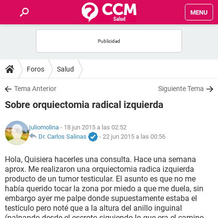
MENU
INICIO
FOROS
Foros
Salud
SALUD
Tema Anterior
Siguiente Tema
Sobre orquiectomia radical izquierda
FAMILIA
juliomolina
- 18 jun 2015 a las 02:52
NUTRICIÓN
Dr. Carlos Salinas
-
22 jun 2015 a las 00:56
Hola, Quisiera hacerles una consulta. Hace una semana
BIENESTAR
aprox. Me realizaron una orquiectomia radica izquierda
producto de un tumor testicular. El asunto es que no me
SEXUALIDAD
había querido tocar la zona por miedo a que me duela, sin
embargo ayer me palpe donde supuestamente estaba el
testículo pero noté que a la altura del anillo inguinal
GLOSARIO
(palpando desde el escroto siguiendo lo que era el camino