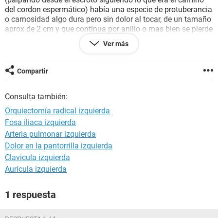
del cordon espermático) había una especie de protuberancia
o carnosidad algo dura pero sin dolor al tocar, de un tamaño
aprox de 2 cm y que continua por anillo o mas bien se pierde
hacia el interior. Además la zona de la cirugía también esta
Ver más
algo mas dura, con algo de dolor al tacto e inclusive no me
han querido retirar los puntos por que estaba un poco roja
por lo que me dejaron con antibióticos e me la retiraran el
Compartir
viernes. Me gustaría saber si esa carnosidad de la que les
hablo es normal por efecto de la operación y la
Consulta también:
manipulación.
Orquiectomía radical izquierda
Fosa iliaca izquierda
Arteria pulmonar izquierda
Dolor en la pantorrilla izquierda
Clavicula izquierda
Auricula izquierda
1 respuesta