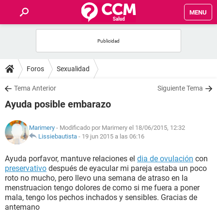
MENU
INICIO
FOROS
Foros
Sexualidad
SALUD
Tema Anterior
Siguiente Tema
Ayuda posible embarazo
FAMILIA
Marimery
- Modificado por Marimery el 18/06/2015, 12:32
NUTRICIÓN
Lissiebautista
-
19 jun 2015 a las 06:16
Ayuda porfavor, mantuve relaciones el
dia de ovulación
con
BIENESTAR
preservativo
después de eyacular mi pareja estaba un poco
roto no mucho, pero llevo una semana de atraso en la
SEXUALIDAD
menstruacion tengo dolores de como si me fuera a poner
mala, tengo los pechos inchados y sensibles. Gracias de
antemano
GLOSARIO