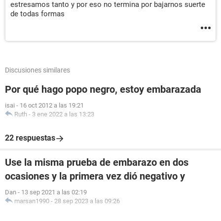
estresamos tanto y por eso no termina por bajarnos suerte
de todas formas
Discusiones similares
Por qué hago popo negro, estoy embarazada
isai
-
16 oct 2012 a las 19:21
Ruth
-
3 ene 2022 a las 13:23
22 respuestas
Use la misma prueba de embarazo en dos
ocasiones y la primera vez dió negativo y
Dan
-
13 sep 2021 a las 02:19
marsan1990
-
28 sep 2023 a las 09:26