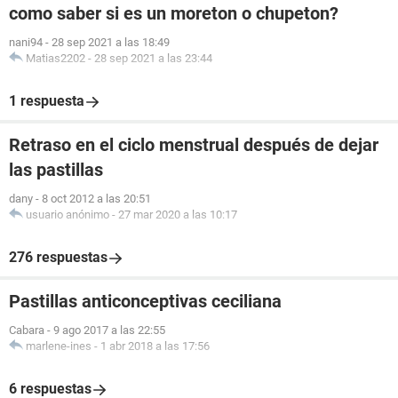
como saber si es un moreton o chupeton?
nani94
-
28 sep 2021 a las 18:49
Matias2202
-
28 sep 2021 a las 23:44
1 respuesta
Retraso en el ciclo menstrual después de dejar
las pastillas
dany
-
8 oct 2012 a las 20:51
usuario anónimo
-
27 mar 2020 a las 10:17
276 respuestas
Pastillas anticonceptivas ceciliana
Cabara
-
9 ago 2017 a las 22:55
marlene-ines
-
1 abr 2018 a las 17:56
6 respuestas