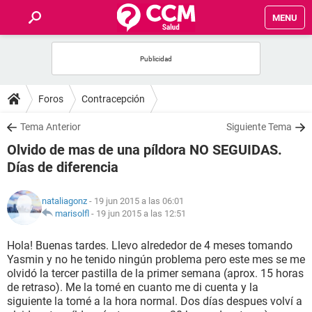
MENU
INICIO
FOROS
Foros
Contracepción
SALUD
Tema Anterior
Siguiente Tema
Olvido de mas de una píldora NO SEGUIDAS.
FAMILIA
Días de diferencia
NUTRICIÓN
nataliagonz
- 19 jun 2015 a las 06:01
marisolfl
-
19 jun 2015 a las 12:51
BIENESTAR
Hola! Buenas tardes. Llevo alrededor de 4 meses tomando
Yasmin y no he tenido ningún problema pero este mes se me
SEXUALIDAD
olvidó la tercer pastilla de la primer semana (aprox. 15 horas
de retraso). Me la tomé en cuanto me di cuenta y la
siguiente la tomé a la hora normal. Dos días despues volví a
GLOSARIO