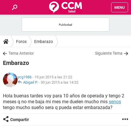
MENU
INICIO
FOROS
Foros
Embarazo
SALUD
Tema Anterior
Siguiente Tema
Embarazo
FAMILIA
ycg1986
- 19 jun 2015 a las 21:22
NUTRICIÓN
Abigail P.
-
30 jun 2015 a las 14:32
Hola buenas tardes voy para 10 años de operada y tengo 2
BIENESTAR
meses q no me baja mi mes me duelen mucho mis
senos
tengo mucho sueño sera q pueda estar embarazada?
SEXUALIDAD
Compartir
GLOSARIO