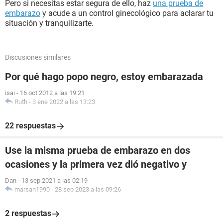
Pero si necesitas estar segura de ello, haz
una prueba de
embarazo
y acude a un control ginecológico para aclarar tu
situación y tranquilizarte.
Discusiones similares
Por qué hago popo negro, estoy embarazada
isai
-
16 oct 2012 a las 19:21
Ruth
-
3 ene 2022 a las 13:23
22 respuestas
Use la misma prueba de embarazo en dos
ocasiones y la primera vez dió negativo y
Dan
-
13 sep 2021 a las 02:19
marsan1990
-
28 sep 2023 a las 09:26
2 respuestas