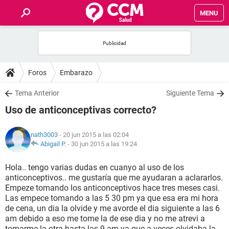
MENU
INICIO
FOROS
Foros
Embarazo
SALUD
Tema Anterior
Siguiente Tema
Uso de anticonceptivas correcto?
FAMILIA
nath3003
- 20 jun 2015 a las 02:04
NUTRICIÓN
Abigail P.
-
30 jun 2015 a las 19:24
Hola.. tengo varias dudas en cuanyo al uso de los
BIENESTAR
anticonceptivos.. me gustaría que me ayudaran a aclararlos.
Empeze tomando los anticonceptivos hace tres meses casi.
SEXUALIDAD
Las empece tomando a las 5 30 pm ya que esa era mi hora
de cena, un dia la olvide y me avorde el dia siguiente a las 6
am debido a eso me tome la de ese dia y no me atrevi a
GLOSARIO
tomarme la otra hasta las 9 am ya que a veces olvidaba la