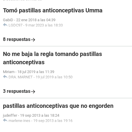
Tomó pastillas anticonceptivas Umma
GabiD
-
22 ene 2018 a las 04:39
LGDC97
-
9 mar 2023 a las 18:33
8 respuestas
No me baja la regla tomando pastillas
anticonceptivas
Miriam
-
18 jul 2019 a las 11:39
DRA. MARNET
-
19 jul 2019 a las 10:50
3 respuestas
pastillas anticonceptivas que no engorden
judeiffer
-
19 sep 2013 a las 18:24
marlene-ines
-
19 sep 2013 a las 19:16