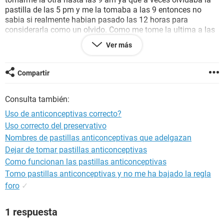
pastilla de las 5 pm y me la tomaba a las 9 entonces no
sabia si realmente habian pasado las 12 horas para
considerarla como un olvido. Como me tome la ultima a las
9 am ahora me tomo las anticonceptivas a esa hora.. esta
Ver más
bien asi? Soy ignorante en el tema puesto que soy nueva en
esto
Compartir
Consulta también:
Uso de anticonceptivas correcto?
Uso correcto del preservativo
Nombres de pastillas anticonceptivas que adelgazan
Dejar de tomar pastillas anticonceptivas
Como funcionan las pastillas anticonceptivas
Tomo pastillas anticonceptivas y no me ha bajado la regla
foro
✓
1 respuesta