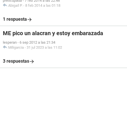
preocupada
-
7 feb 2014 a las 22:46
Abigail P.
-
8 feb 2014 a las 01:18
1 respuesta
ME pico un alacran y estoy embarazada
lesperan
-
6 sep 2012 a las 21:34
Miligarcia
-
31 jul 2023 a las 11:02
3 respuestas