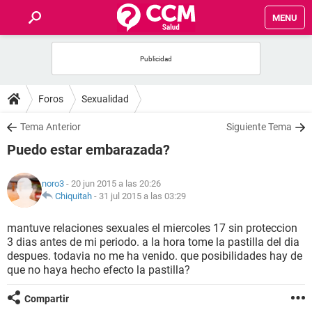
MENU
INICIO
FOROS
Foros
Sexualidad
SALUD
Tema Anterior
Siguiente Tema
Puedo estar embarazada?
FAMILIA
noro3
- 20 jun 2015 a las 20:26
NUTRICIÓN
Chiquitah
-
31 jul 2015 a las 03:29
mantuve relaciones sexuales el miercoles 17 sin proteccion
BIENESTAR
3 dias antes de mi periodo. a la hora tome la pastilla del dia
despues. todavia no me ha venido. que posibilidades hay de
SEXUALIDAD
que no haya hecho efecto la pastilla?
Compartir
GLOSARIO