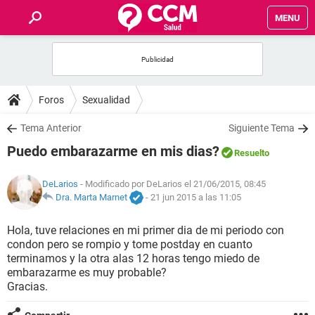
MENU
INICIO
FOROS
Foros
Sexualidad
SALUD
Tema Anterior
Siguiente Tema
Puedo embarazarme en mis dias?
Resuelto
FAMILIA
DeLarios
- Modificado por DeLarios el 21/06/2015, 08:45
NUTRICIÓN
Dra. Marta Marnet
-
21 jun 2015 a las 11:05
Hola, tuve relaciones en mi primer dia de mi periodo con
BIENESTAR
condon pero se rompio y tome postday en cuanto
terminamos y la otra alas 12 horas tengo miedo de
SEXUALIDAD
embarazarme es muy probable?
Gracias.
GLOSARIO