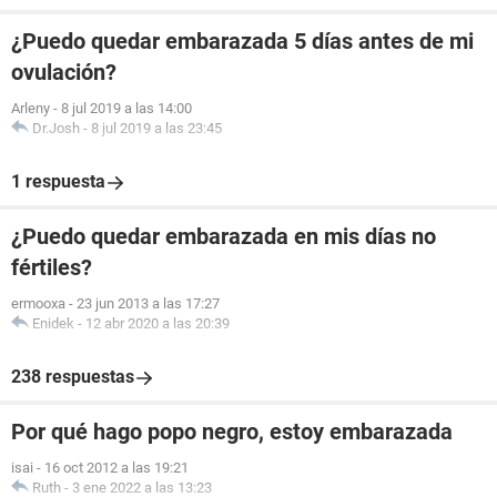
¿Puedo quedar embarazada 5 días antes de mi
ovulación?
Arleny
-
8 jul 2019 a las 14:00
Dr.Josh
-
8 jul 2019 a las 23:45
1 respuesta
¿Puedo quedar embarazada en mis días no
fértiles?
ermooxa
-
23 jun 2013 a las 17:27
Enidek
-
12 abr 2020 a las 20:39
238 respuestas
Por qué hago popo negro, estoy embarazada
isai
-
16 oct 2012 a las 19:21
Ruth
-
3 ene 2022 a las 13:23