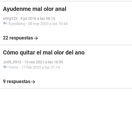
Ayudenme mal olor anal
sting123
-
4 jul 2016 a las 06:15
Euro4lang
-
28 mar 2023 a las 10:44
22 respuestas
Cómo quitar el mal olor del ano
Jc09_0912
-
15 nov 2021 a las 16:55
Yomir
-
17 feb 2023 a las 21:14
9 respuestas