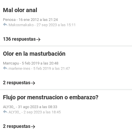
Mal olor anal
Penosa
-
16 ene 2012 a las 21:24
Makosmakako
-
27 sep 2023 a las 15:11
136 respuestas
Olor en la masturbación
Marrcapu
-
5 feb 2019 a las 20:48
marlene-ines
-
5 feb 2019 a las 21:47
2 respuestas
Flujo por menstruacion o embarazo?
ALY30_
-
31 ago 2023 a las 08:33
ALY30_
-
2 sep 2023 a las 18:45
2 respuestas