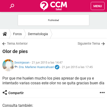
MENU
INICIO
FOROS
Foros
Dermatologia
SALUD
Tema Anterior
Siguiente Tema
Olor de pies
FAMILIA
Sesinjasan
- 21 jun 2015 a las 14:47
NUTRICIÓN
Dra. Marlene Huancahuari
-
21 jun 2015 a las 17:45
Por que me huelen mucho los pies apresar de que ya e
BIENESTAR
intentado varias cosas este olor no se quita gracias buen día
SEXUALIDAD
Compartir
GLOSARIO
Consulta también: