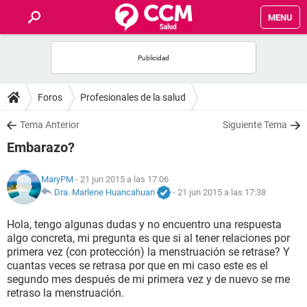
MENU
INICIO
FOROS
Foros
Profesionales de la salud
SALUD
Tema Anterior
Siguiente Tema
Embarazo?
FAMILIA
MaryPM
- 21 jun 2015 a las 17:06
NUTRICIÓN
Dra. Marlene Huancahuari
-
21 jun 2015 a las 17:38
Hola, tengo algunas dudas y no encuentro una respuesta
BIENESTAR
algo concreta, mi pregunta es que si al tener relaciones por
primera vez (con protección) la menstruación se retrase? Y
SEXUALIDAD
cuantas veces se retrasa por que en mi caso este es el
segundo mes después de mi primera vez y de nuevo se me
retraso la menstruación.
GLOSARIO