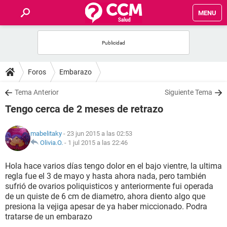
MENU
INICIO
FOROS
Foros
Embarazo
SALUD
Tema Anterior
Siguiente Tema
Tengo cerca de 2 meses de retrazo
FAMILIA
mabelitaky
- 23 jun 2015 a las 02:53
NUTRICIÓN
Olivia.O.
-
1 jul 2015 a las 22:46
Hola hace varios días tengo dolor en el bajo vientre, la ultima
BIENESTAR
regla fue el 3 de mayo y hasta ahora nada, pero también
sufrió de ovarios poliquisticos y anteriormente fui operada
SEXUALIDAD
de un quiste de 6 cm de diametro, ahora diento algo que
presiona la vejiga apesar de ya haber miccionado. Podra
tratarse de un embarazo
GLOSARIO