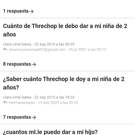
1 respuesta
Cuánto de Threchop le debo dar a mi niña de 2
años
clara cime barea
-
22 sep 2013 a las 06:35
alvaresjoseismael37@gmail.com
-
19 jul 2021 a las 05:12
8 respuestas
¿Saber cuánto Threchop le doy a mi niña de 2
años?
clara cime barea
-
22 sep 2013 a las 18:23
Hermanamayor
-
13 ene 2020 a las 20:25
7 respuestas
¿cuantos ml.le puedo dar a mi hijo?