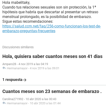
Hola mabelitaky,
Cuando tus relaciones sexuales son sin protección, la 1ª
hipótesis que habría que descartar al presentar un retraso
menstrual prolongado, es la posibilidad de embarazo.
Sigue estas recomendaciones:
https://salud.ccm.net/faq/256-como-funcionan-los-test-de-
embarazo-preguntas-frecuentes
Discusiones similares
Hola, quisiera saber cuantos meses son 41 dias
Amparo28
-
4 nov 2019 a las 04:19
Hermanamayor
-
4 nov 2019 a las 09:01
1 respuesta
Cuantos meses son 23 semanas de embarazo .
Carolina271992
-
10 abr 2020 a las 00:43
Hermanamayor
-
10 abr 2020 a las 01:44