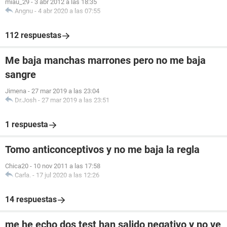
miau_29
-
3 abr 2012 a las 18:35
Angnu
-
4 abr 2020 a las 07:55
112 respuestas
Me baja manchas marrones pero no me baja
sangre
Jimena
-
27 mar 2019 a las 23:04
Dr.Josh
-
27 mar 2019 a las 23:51
1 respuesta
Tomo anticonceptivos y no me baja la regla
Chica20
-
10 nov 2011 a las 17:58
Carla.
-
17 jul 2020 a las 12:26
14 respuestas
me he echo dos test han salido negativo y no ve