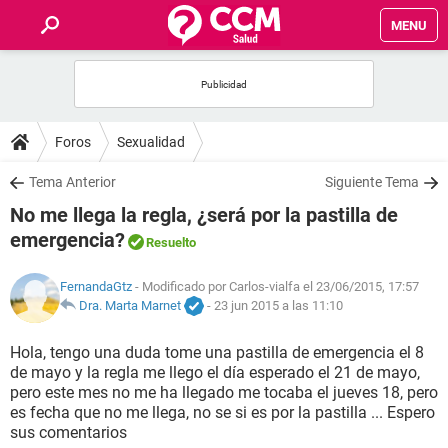
MENU
INICIO
FOROS
Foros
Sexualidad
SALUD
Tema Anterior
Siguiente Tema
No me llega la regla, ¿será por la pastilla de
FAMILIA
emergencia?
Resuelto
NUTRICIÓN
FernandaGtz
- Modificado por Carlos-vialfa el 23/06/2015, 17:57
Dra. Marta Marnet
-
23 jun 2015 a las 11:10
BIENESTAR
Hola, tengo una duda tome una pastilla de emergencia el 8
de mayo y la regla me llego el día esperado el 21 de mayo,
SEXUALIDAD
pero este mes no me ha llegado me tocaba el jueves 18, pero
es fecha que no me llega, no se si es por la pastilla ... Espero
sus comentarios
GLOSARIO