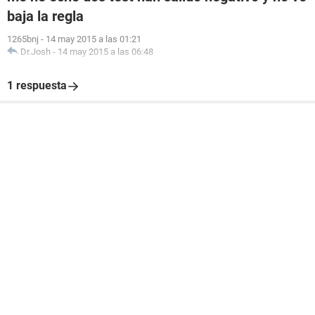
baja la regla
1265bnj
-
14 may 2015 a las 01:21
Dr.Josh
-
14 may 2015 a las 06:48
1 respuesta