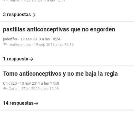
marisolfl
-
22 abr 2015 a las 12:11
3 respuestas
pastillas anticonceptivas que no engorden
judeiffer
-
19 sep 2013 a las 18:24
marlene-ines
-
19 sep 2013 a las 19:16
1 respuesta
Tomo anticonceptivos y no me baja la regla
Chica20
-
10 nov 2011 a las 17:58
Carla.
-
17 jul 2020 a las 12:26
14 respuestas