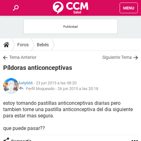
MENU
INICIO
FOROS
Foros
Bebés
SALUD
Tema Anterior
Siguiente Tema
Píldoras anticonceptivas
FAMILIA
kely666
- 23 jun 2015 a las 08:20
NUTRICIÓN
Perfil bloqueado -
26 jun 2015 a las 20:18
estoy tomando pastillas anticonceptivas diarias pero
BIENESTAR
tambien tome una pastilla anticonceptiva del dia siguiente
para estar mas segura.
SEXUALIDAD
que puede pasar??
GLOSARIO