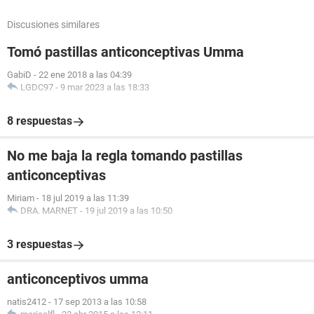
Discusiones similares
Tomó pastillas anticonceptivas Umma
GabiD
-
22 ene 2018 a las 04:39
LGDC97
-
9 mar 2023 a las 18:33
8 respuestas
No me baja la regla tomando pastillas
anticonceptivas
Miriam
-
18 jul 2019 a las 11:39
DRA. MARNET
-
19 jul 2019 a las 10:50
3 respuestas
anticonceptivos umma
natis2412
-
17 sep 2013 a las 10:58