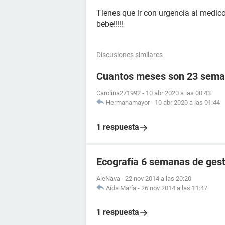
Tienes que ir con urgencia al medico
bebe!!!!!
Discusiones similares
Cuantos meses son 23 sema
Carolina271992
-
10 abr 2020 a las 00:43
Hermanamayor
-
10 abr 2020 a las 01:44
1 respuesta
Ecografía 6 semanas de ges
AleNava
-
22 nov 2014 a las 20:20
Aída María
-
26 nov 2014 a las 11:47
1 respuesta