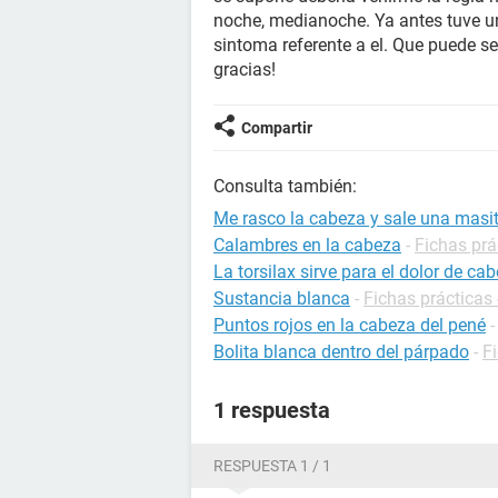
noche, medianoche. Ya antes tuve un
sintoma referente a el. Que puede se
gracias!
Compartir
Consulta también:
Me rasco la cabeza y sale una masi
Calambres en la cabeza
-
Fichas prá
La torsilax sirve para el dolor de ca
Sustancia blanca
-
Fichas prácticas 
Puntos rojos en la cabeza del pené
Bolita blanca dentro del párpado
-
F
1 respuesta
RESPUESTA 1 / 1