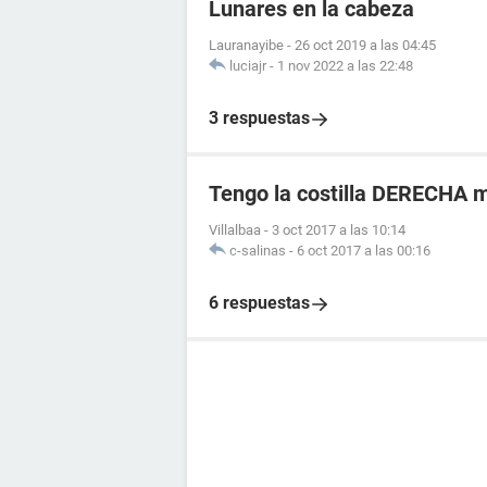
Lunares en la cabeza
Lauranayibe
-
26 oct 2019 a las 04:45
luciajr
-
1 nov 2022 a las 22:48
3 respuestas
Tengo la costilla DERECHA m
Villalbaa
-
3 oct 2017 a las 10:14
c-salinas
-
6 oct 2017 a las 00:16
6 respuestas