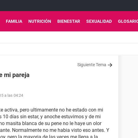
FAMILIA
NUTRICIÓN
BIENESTAR
SEXUALIDAD
GLOSARI
Siguiente Tema
e mi pareja
15 a las 04:24
e activa, pero ultimamente no he estado con mi
10 días sin estar, y anoche estuvimos y de mi
o masita blanca de su pene no le haye un olor
stante. Normalmente no me habia visto eso antes. Y
oy, pero la mayoria de las veces me llega a la