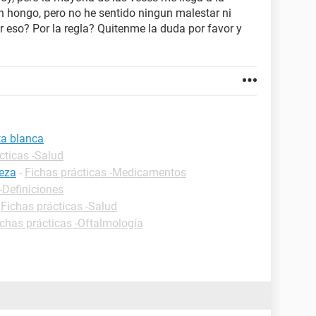
 hongo, pero no he sentido ningun malestar ni
r eso? Por la regla? Quitenme la duda por favor y
ta blanca
cticas -Salud
beza
-
Fichas prácticas -Medicamentos
-Definiciones
-
Fichas prácticas -Salud
ichas prácticas -Oftalmología