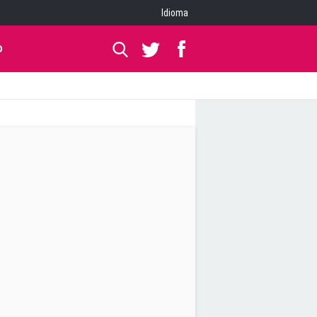
Idioma
O