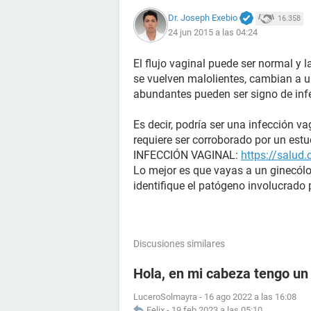
Dr. Joseph Exebio
16.358
24 jun 2015 a las 04:24
El flujo vaginal puede ser normal y l
se vuelven malolientes, cambian a un
abundantes pueden ser signo de inf
Es decir, podría ser una infección v
requiere ser corroborado por un estu
INFECCIÓN VAGINAL:
https://salud
Lo mejor es que vayas a un ginecólo
identifique el patógeno involucrado p
Discusiones similares
Hola, en mi cabeza tengo un
LuceroSolmayra
-
16 ago 2022 a las 16:08
Felix
-
19 feb 2023 a las 05:10