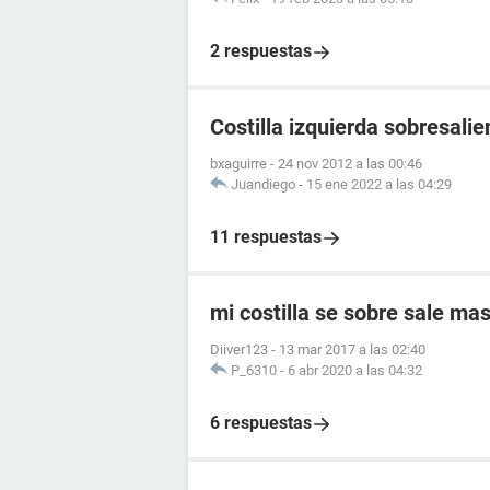
2 respuestas
Costilla izquierda sobresalie
bxaguirre
-
24 nov 2012 a las 00:46
Juandiego
-
15 ene 2022 a las 04:29
11 respuestas
mi costilla se sobre sale mas
Diiver123
-
13 mar 2017 a las 02:40
P_6310
-
6 abr 2020 a las 04:32
6 respuestas