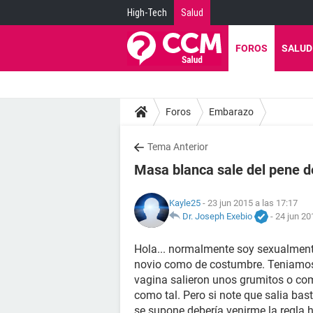
High-Tech
Salud
FOROS
SALUD
Foros
Embarazo
Tema Anterior
Masa blanca sale del pene d
Kayle25
- 23 jun 2015 a las 17:17
Dr. Joseph Exebio
-
24 jun 20
Hola... normalmente soy sexualment
novio como de costumbre. Teniamos 
vagina salieron unos grumitos o com
como tal. Pero si note que salia ba
se supone debería venirme la regla h