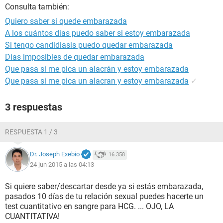
Consulta también:
Quiero saber si quede embarazada
A los cuántos dias puedo saber si estoy embarazada
Si tengo candidiasis puedo quedar embarazada
Días imposibles de quedar embarazada
Que pasa si me pica un alacrán y estoy embarazada
Que pasa si me pica un alacran y estoy embarazada
✓
3 respuestas
RESPUESTA 1 / 3
Dr. Joseph Exebio
16.358
24 jun 2015 a las 04:13
Si quiere saber/descartar desde ya si estás embarazada,
pasados 10 días de tu relación sexual puedes hacerte un
test cuantitativo en sangre para HCG. ... OJO, LA
CUANTITATIVA!