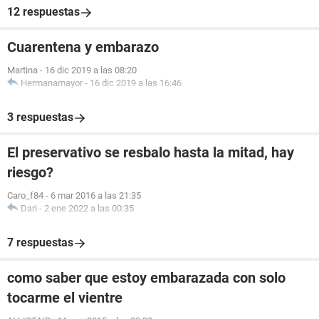
12 respuestas
Cuarentena y embarazo
Martina
-
16 dic 2019 a las 08:20
Hermanamayor
-
16 dic 2019 a las 16:46
3 respuestas
El preservativo se resbalo hasta la mitad, hay
riesgo?
Caro_f84
-
6 mar 2016 a las 21:35
Dari
-
2 ene 2022 a las 00:35
7 respuestas
como saber que estoy embarazada con solo
tocarme el vientre