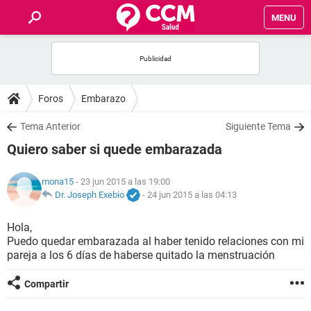
MENU
INICIO
FOROS
Foros
Embarazo
SALUD
Tema Anterior
Siguiente Tema
Quiero saber si quede embarazada
FAMILIA
mona15
- 23 jun 2015 a las 19:00
NUTRICIÓN
Dr. Joseph Exebio
-
24 jun 2015 a las 04:13
Hola,
BIENESTAR
Puedo quedar embarazada al haber tenido relaciones con mi
pareja a los 6 días de haberse quitado la menstruación
SEXUALIDAD
Compartir
GLOSARIO