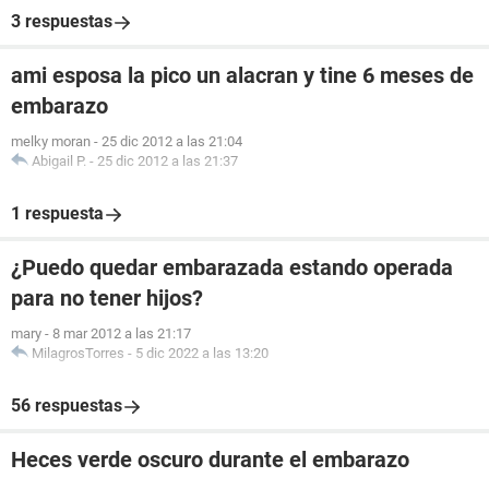
3 respuestas
ami esposa la pico un alacran y tine 6 meses de
embarazo
melky moran
-
25 dic 2012 a las 21:04
Abigail P.
-
25 dic 2012 a las 21:37
1 respuesta
¿Puedo quedar embarazada estando operada
para no tener hijos?
mary
-
8 mar 2012 a las 21:17
MilagrosTorres
-
5 dic 2022 a las 13:20
56 respuestas
Heces verde oscuro durante el embarazo