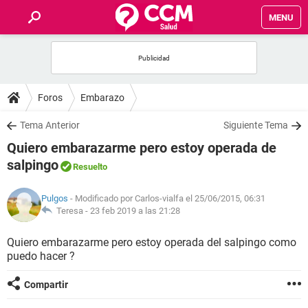
MENU
INICIO
FOROS
Foros
Embarazo
SALUD
Tema Anterior
Siguiente Tema
Quiero embarazarme pero estoy operada de
FAMILIA
salpingo
Resuelto
NUTRICIÓN
Pulgos
- Modificado por Carlos-vialfa el 25/06/2015, 06:31
Teresa -
23 feb 2019 a las 21:28
BIENESTAR
Quiero embarazarme pero estoy operada del salpingo como
puedo hacer ?
SEXUALIDAD
Compartir
GLOSARIO