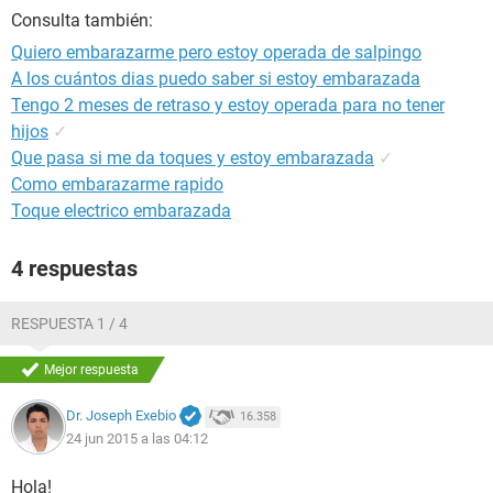
Consulta también:
Quiero embarazarme pero estoy operada de salpingo
A los cuántos dias puedo saber si estoy embarazada
Tengo 2 meses de retraso y estoy operada para no tener
hijos
✓
Que pasa si me da toques y estoy embarazada
✓
Como embarazarme rapido
Toque electrico embarazada
4 respuestas
RESPUESTA 1 / 4
Mejor respuesta
Dr. Joseph Exebio
16.358
24 jun 2015 a las 04:12
Hola!