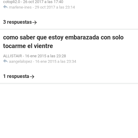
cotopli2.0
-
26 oct 2017 a las 17:40
marlene-ines
-
29 oct 2017 a las 23:14
3 respuestas
como saber que estoy embarazada con solo
tocarme el vientre
ALLISTAIR
-
16 ene 2015 a las 23:28
aangelalopez
-
16 ene 2015 a las 23:34
1 respuesta