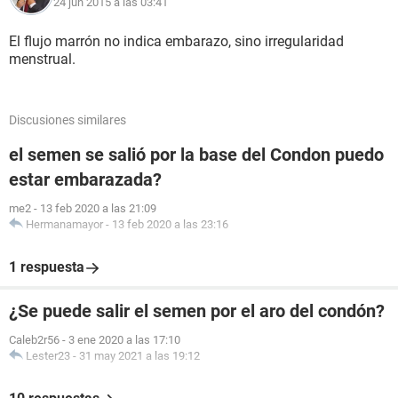
24 jun 2015 a las 03:41
El flujo marrón no indica embarazo, sino irregularidad
menstrual.
Discusiones similares
el semen se salió por la base del Condon puedo
estar embarazada?
me2
-
13 feb 2020 a las 21:09
Hermanamayor
-
13 feb 2020 a las 23:16
1 respuesta
¿Se puede salir el semen por el aro del condón?
Caleb2r56
-
3 ene 2020 a las 17:10
Lester23
-
31 may 2021 a las 19:12