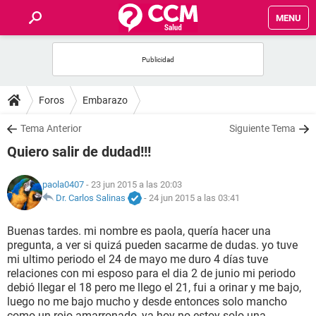
MENU
INICIO
FOROS
Foros
Embarazo
SALUD
Tema Anterior
Siguiente Tema
Quiero salir de dudad!!!
FAMILIA
paola0407
- 23 jun 2015 a las 20:03
NUTRICIÓN
Dr. Carlos Salinas
-
24 jun 2015 a las 03:41
Buenas tardes. mi nombre es paola, quería hacer una
BIENESTAR
pregunta, a ver si quizá pueden sacarme de dudas. yo tuve
mi ultimo periodo el 24 de mayo me duro 4 días tuve
SEXUALIDAD
relaciones con mi esposo para el dia 2 de junio mi periodo
debió llegar el 18 pero me llego el 21, fui a orinar y me bajo,
luego no me bajo mucho y desde entonces solo mancho
GLOSARIO
como un rojo amarronado, ya hoy no estoy solo una