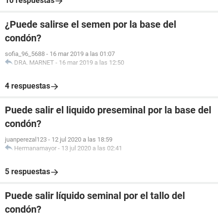
10 respuestas
¿Puede salirse el semen por la base del
condón?
sofia_96_5688
-
16 mar 2019 a las 01:07
DRA. MARNET
-
16 mar 2019 a las 12:50
4 respuestas
Puede salir el liquido preseminal por la base del
condón?
juanperezal123
-
12 jul 2020 a las 18:59
Hermanamayor
-
13 jul 2020 a las 02:41
5 respuestas
Puede salir líquido seminal por el tallo del
condón?