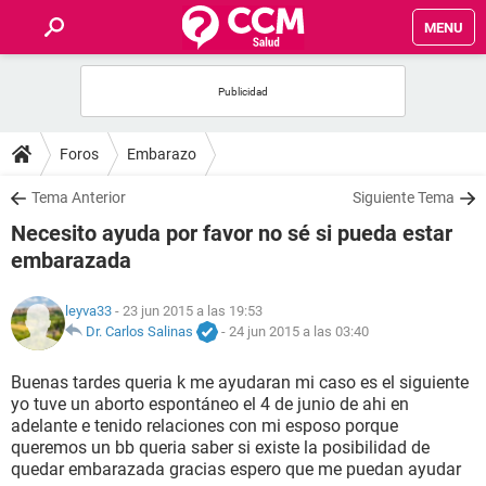
MENU
INICIO
FOROS
Foros
Embarazo
SALUD
Tema Anterior
Siguiente Tema
Necesito ayuda por favor no sé si pueda estar
FAMILIA
embarazada
NUTRICIÓN
leyva33
- 23 jun 2015 a las 19:53
Dr. Carlos Salinas
-
24 jun 2015 a las 03:40
BIENESTAR
Buenas tardes queria k me ayudaran mi caso es el siguiente
yo tuve un aborto espontáneo el 4 de junio de ahi en
SEXUALIDAD
adelante e tenido relaciones con mi esposo porque
queremos un bb queria saber si existe la posibilidad de
quedar embarazada gracias espero que me puedan ayudar
GLOSARIO