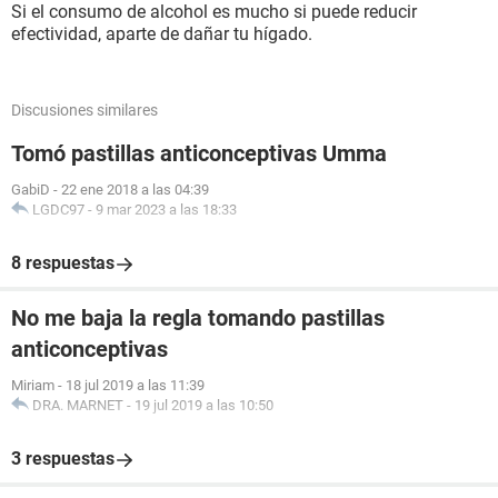
Si el consumo de alcohol es mucho si puede reducir
efectividad, aparte de dañar tu hígado.
Discusiones similares
Tomó pastillas anticonceptivas Umma
GabiD
-
22 ene 2018 a las 04:39
LGDC97
-
9 mar 2023 a las 18:33
8 respuestas
No me baja la regla tomando pastillas
anticonceptivas
Miriam
-
18 jul 2019 a las 11:39
DRA. MARNET
-
19 jul 2019 a las 10:50
3 respuestas