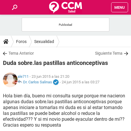
MENU
INICIO
FOROS
Foros
Sexualidad
SALUD
Tema Anterior
Siguiente Tema
Duda sobre.las pastillas anticonceptivas
FAMILIA
ale711
- 23 jun 2015 a las 21:20
NUTRICIÓN
Dr. Carlos Salinas
-
24 jun 2015 a las 03:27
Hola bien día, bueno mi consulta surge porque me nacieron
BIENESTAR
algunas dudas sobre.las pastillas anticonceptivas porque
apenas iniciare a tomarlas mi duda es si al estar tomando
SEXUALIDAD
las pastillas se puede beber alcohol o reduce la
efectividad??? Y si mi novio puede eyacular dentro de mi??
Gracias espero su respuesta
GLOSARIO