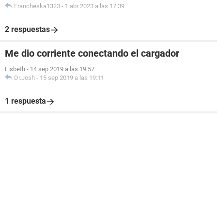
Francheska1323
-
1 abr 2023 a las 17:39
2 respuestas
Me dio corriente conectando el cargador
Lisbeth
-
14 sep 2019 a las 19:57
Dr.Josh
-
15 sep 2019 a las 19:11
1 respuesta