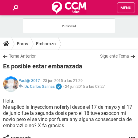
MENU
INICIO
FOROS
Foros
Embarazo
SALUD
Tema Anterior
Siguiente Tema
Es posible estar embarazada
FAMILIA
Paol@-3017
- 23 jun 2015 a las 21:29
NUTRICIÓN
Dr. Carlos Salinas
-
24 jun 2015 a las 03:27
Hola,
BIENESTAR
Me aplicó la inyecciom nofertyl desde el 17 de mayo y el 17
de junio fue la segunda dosis pero el 18 tuve sexocon mi
SEXUALIDAD
novio pero el se vino por fuera ahy alguna consecuencia de
embarazl o no? X fa gracias
GLOSARIO