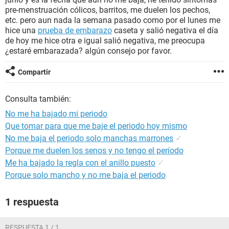
pre-menstruación cólicos, barritos, me duelen los pechos,
etc. pero aun nada la semana pasado como por el lunes me
hice una
prueba de embarazo
caseta y salió negativa el día
de hoy me hice otra e igual salió negativa, me preocupa
¿estaré embarazada? algún consejo por favor.
Compartir
Consulta también:
No me ha bajado mi periodo
Que tomar para que me baje el periodo hoy mismo
No me baja el periodo solo manchas marrones
✓
Porque me duelen los senos y no tengo el período
Me ha bajado la regla con el anillo puesto
✓
Porque solo mancho y no me baja el periodo
1 respuesta
RESPUESTA 1 / 1