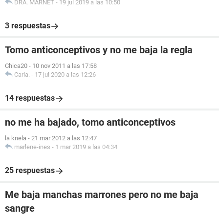
DRA. MARNET
-
19 jul 2019 a las 10:50
3 respuestas
Tomo anticonceptivos y no me baja la regla
Chica20
-
10 nov 2011 a las 17:58
Carla.
-
17 jul 2020 a las 12:26
14 respuestas
no me ha bajado, tomo anticonceptivos
la knela
-
21 mar 2012 a las 12:47
marlene-ines
-
1 mar 2019 a las 04:34
25 respuestas
Me baja manchas marrones pero no me baja
sangre