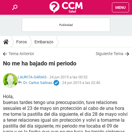
MENU
INICIO
FOROS
Foros
Embarazo
SALUD
Tema Anterior
Siguiente Tema
No me ha bajado mi periodo
FAMILIA
LAURITA-SARAIS
- 24 jun 2015 a las 00:52
NUTRICIÓN
Dr. Carlos Salinas
-
24 jun 2015 a las 02:40
Hola,
BIENESTAR
buenas tardes tengo una preocupación, tuve relaciones
sexuales el 23 de mayo sin protección al cabo de una hora
SEXUALIDAD
me tome la pastilla del día siguiente, el día 28 de mayo volví
a tener relaciones igual sin protección y volví a tomarme la
pastilla del día siguiente, mi periodo me tocaba el 09 de
GLOSARIO
junio y es la fecha que aun no me baja, he tenido síntomas