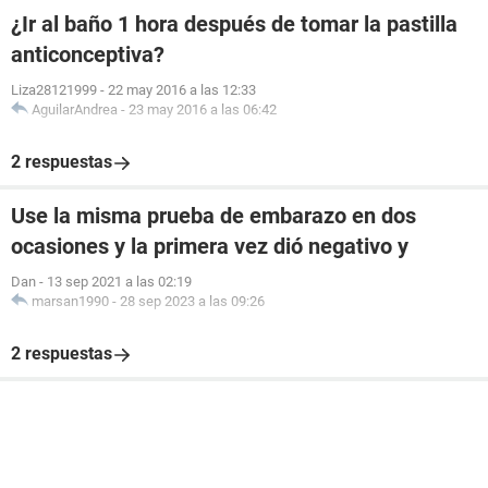
¿Ir al baño 1 hora después de tomar la pastilla
anticonceptiva?
Liza28121999
-
22 may 2016 a las 12:33
AguilarAndrea
-
23 may 2016 a las 06:42
2 respuestas
Use la misma prueba de embarazo en dos
ocasiones y la primera vez dió negativo y
Dan
-
13 sep 2021 a las 02:19
marsan1990
-
28 sep 2023 a las 09:26
2 respuestas