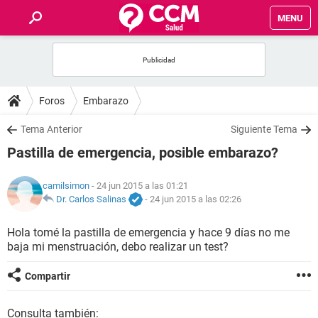
MENU
INICIO
FOROS
Foros
Embarazo
SALUD
Tema Anterior
Siguiente Tema
Pastilla de emergencia, posible embarazo?
FAMILIA
camilsimon
- 24 jun 2015 a las 01:21
NUTRICIÓN
Dr. Carlos Salinas
-
24 jun 2015 a las 02:26
Hola tomé la pastilla de emergencia y hace 9 días no me
BIENESTAR
baja mi menstruación, debo realizar un test?
SEXUALIDAD
Compartir
GLOSARIO
Consulta también: