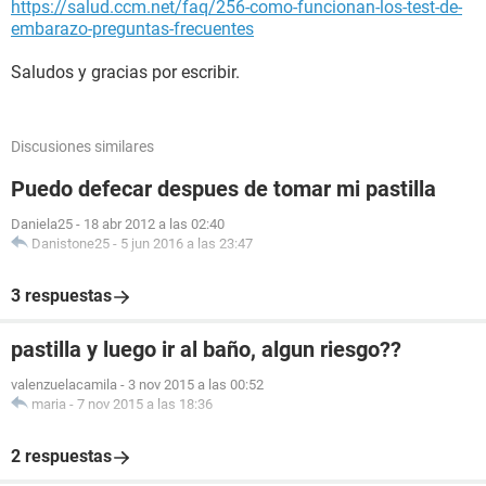
https://salud.ccm.net/faq/256-como-funcionan-los-test-de-
embarazo-preguntas-frecuentes
Saludos y gracias por escribir.
Discusiones similares
Puedo defecar despues de tomar mi pastilla
Daniela25
-
18 abr 2012 a las 02:40
Danistone25
-
5 jun 2016 a las 23:47
3 respuestas
pastilla y luego ir al baño, algun riesgo??
valenzuelacamila
-
3 nov 2015 a las 00:52
maria
-
7 nov 2015 a las 18:36
2 respuestas