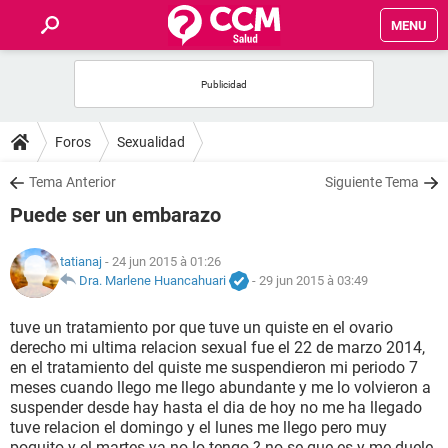
MENU
INICIO
FORUMS
Foros
Sexualidad
SALUD
Tema Anterior
Siguiente Tema
Puede ser un embarazo
FAMILIA
tatianaj
- 24 jun 2015 à 01:26
NUTRICIÓN
Dra. Marlene Huancahuari
-
29 jun 2015 à 03:49
tuve un tratamiento por que tuve un quiste en el ovario
BIENESTAR
derecho mi ultima relacion sexual fue el 22 de marzo 2014,
en el tratamiento del quiste me suspendieron mi periodo 7
SEXUALIDAD
meses cuando llego me llego abundante y me lo volvieron a
suspender desde hay hasta el dia de hoy no me ha llegado
tuve relacion el domingo y el lunes me llego pero muy
GLOSARIO
poquito y el martes ya no lo tengo ? no se que es y me duele