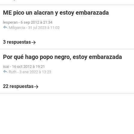
ME pico un alacran y estoy embarazada
lesperan
-
6 sep 2012 à 21:34
Miligarcia
-
31 jul 2023 à 11:02
3 respuestas
Por qué hago popo negro, estoy embarazada
isai
-
16 oct 2012 à 19:21
Ruth
-
3 ene 2022 à 13:23
22 respuestas