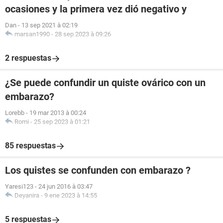
ocasiones y la primera vez dió negativo y
Dan
-
13 sep 2021 à 02:19
marsan1990
-
28 sep 2023 à 09:26
2 respuestas
¿Se puede confundir un quiste ovárico con un
embarazo?
Lorebb
-
19 mar 2013 à 00:24
Romi
-
25 sep 2023 à 01:21
85 respuestas
Los quistes se confunden con embarazo ?
Yaresi123
-
24 jun 2016 à 03:47
Deyanira
-
9 ene 2023 à 14:55
5 respuestas