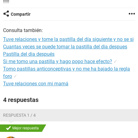
!!!!!
Compartir
Consulta también:
Tuve relaciones y tome la pastilla del día siguiente y no se si
Cuantas veces se puede tomar la pastilla del dia despues
Pastilla del dia después
Si me tomo una pastilla y hago popo hace efecto?
✓
Tomo pastillas anticonceptivas y no me ha bajado la regla
foro
✓
Tuve relaciones con mi mamá
4 respuestas
RESPUESTA 1 / 4
Mejor respuesta