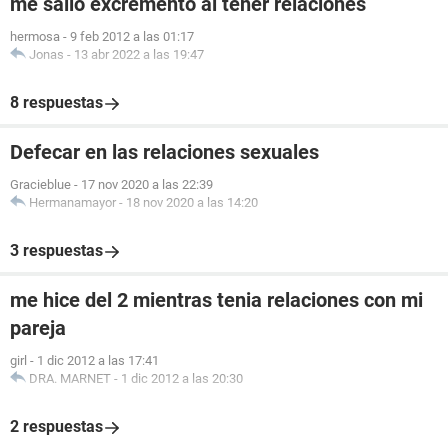
me salio excremento al tener relaciones
hermosa
-
9 feb 2012 a las 01:17
Jonas
-
13 abr 2022 a las 19:47
8 respuestas
Defecar en las relaciones sexuales
Gracieblue
-
17 nov 2020 a las 22:39
Hermanamayor
-
18 nov 2020 a las 14:20
3 respuestas
me hice del 2 mientras tenia relaciones con mi
pareja
girl
-
1 dic 2012 a las 17:41
DRA. MARNET
-
1 dic 2012 a las 20:30
2 respuestas