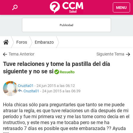
MENU
INICIO
FOROS
Foros
Embarazo
SALUD
Tema Anterior
Siguiente Tema
Tuve relaciones y tome la pastilla del día
FAMILIA
siguiente y no se si
Resuelto
NUTRICIÓN
Cruzita01
- 24 jun 2015 a las 06:12
Cruzita01
-
24 jun 2015 a las 06:39
BIENESTAR
Hola chicas sólo para preguntarles que tanto se me puede
atrasar la regla, es que tuve relaciones un día después de mi
SEXUALIDAD
período y fue mi primera vez y me las tome como decía en el
instructivo, y este mes ya me tocaba pero se me ha
retrasado 7 días es posible que este embarazada ?? Ayuda
GLOSARIO