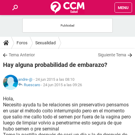
MENU
INICIO
FOROS
Foros
Sexualidad
SALUD
Tema Anterior
Siguiente Tema
Hay alguna probabilidad de embarazo?
FAMILIA
andre-@
- 24 jun 2015 a las 08:10
NUTRICIÓN
Ruescaro
-
24 jun 2015 a las 09:26
Hola,
BIENESTAR
Necesito ayuda tu be relaciones sin preservativo pensamos
en usar el método coito interrumpido pero en el momento
SEXUALIDAD
que salio me callo todo el semen por fuera de la vagina pero
luego de limpiar volvio a penetrarme esto segura de que
hubo semen o pre seminal
GLOSARIO
Tome la pastilla después de casi un día y la de después de