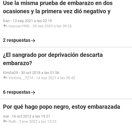
Use la misma prueba de embarazo en dos
ocasiones y la primera vez dió negativo y
Dan
-
13 sep 2021 a las 02:19
marsan1990
-
28 sep 2023 a las 09:26
2 respuestas
¿El sangrado por deprivación descarta
embarazo?
KimSa29
-
30 oct 2018 a las 01:56
Victoria__7274
-
14 sep 2021 a las 00:42
6 respuestas
Por qué hago popo negro, estoy embarazada
isai
-
16 oct 2012 a las 19:21
Ruth
-
3 ene 2022 a las 13:23