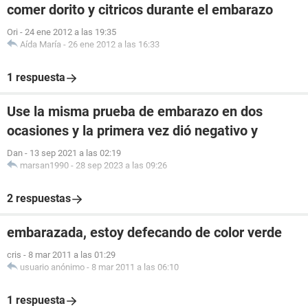
comer dorito y citricos durante el embarazo
Ori
-
24 ene 2012 a las 19:35
Aída María
-
26 ene 2012 a las 16:33
1 respuesta
Use la misma prueba de embarazo en dos
ocasiones y la primera vez dió negativo y
Dan
-
13 sep 2021 a las 02:19
marsan1990
-
28 sep 2023 a las 09:26
2 respuestas
embarazada, estoy defecando de color verde
cris
-
8 mar 2011 a las 01:29
usuario anónimo
-
8 mar 2011 a las 06:10
1 respuesta