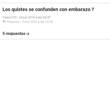
Los quistes se confunden con embarazo ?
Yaresi123
-
24 jun 2016 a las 03:47
Deyanira
-
9 ene 2023 a las 14:55
5 respuestas