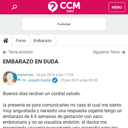
MENU
INICIO
FOROS
Foros
Embarazo
SALUD
Tema Anterior
Siguiente Tema
EMBARAZO EN DUDA
FAMILIA
mariamos
- 24 jun 2015 a las 17:54
NUTRICIÓN
Dr. Joseph Exebio
-
25 jun 2015 a las 03:08
Buenos días reciban un cordial saludo.
BIENESTAR
la presente es para comunicarles mi caso el cual me siento
SEXUALIDAD
muy angustiada y necesito una respuesta urgente tengo un
embarazo de 4.4 semanas de gestación con saco
embrionario y no se visualiza embrión. el doctor me
GLOSARIO
recomienda sacarme nuevamente una ecografia pero me