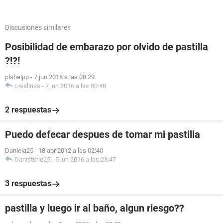
Discusiones similares
Posibilidad de embarazo por olvido de pastilla
?!?!
plshelpp
-
7 jun 2016 a las 00:29
c-salinas
-
7 jun 2016 a las 00:48
2 respuestas
Puedo defecar despues de tomar mi pastilla
Daniela25
-
18 abr 2012 a las 02:40
Danistone25
-
5 jun 2016 a las 23:47
3 respuestas
pastilla y luego ir al baño, algun riesgo??