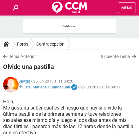
MENU
INICIO
FOROS
Foros
Contracepción
SALUD
Tema Anterior
Siguiente Tema
Olvide una pastilla
FAMILIA
Javigg
- 25 jun 2015 a las 03:20
NUTRICIÓN
Dra. Marlene Huancahuari
-
25 jun 2015 a las 04:17
Hola,
BIENESTAR
Me gustaria saber cual es el riesgo que hay si olvide la
última pastilla de la primera semana y tuve relaciones
SEXUALIDAD
sexuales ese mismo día y luego el dos días antes de mis
días fértiles . pasaron más de las 12 horas donde la pastilla
aún es efectiva
GLOSARIO