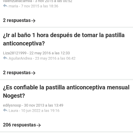
valenzuelacamila
-
3 nov 2015 a las 00:52
maria
-
7 nov 2015 a las 18:36
2 respuestas
¿Ir al baño 1 hora después de tomar la pastilla
anticonceptiva?
Liza28121999
-
22 may 2016 a las 12:33
AguilarAndrea
-
23 may 2016 a las 06:42
2 respuestas
¿Es confiable la pastilla anticonceptiva mensual
Nogest?
edilysnoop
-
30 nov 2013 a las 13:49
Laura
-
10 jun 2022 a las 19:16
206 respuestas