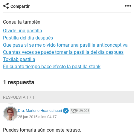
Compartir
Consulta también:
Olvide una pastilla
Pastilla del dia después
Que pasa si se me olvido tomar una pastilla anticonceptiva
Cuantas veces se puede tomar la pastilla del dia despues
Toxilab pastilla
En cuanto tiempo hace efecto la pastilla stank
1 respuesta
RESPUESTA 1 / 1
Dra. Marlene Huancahuari
29.005
25 jun 2015 a las 04:17
Puedes tomarla aún con este retraso,